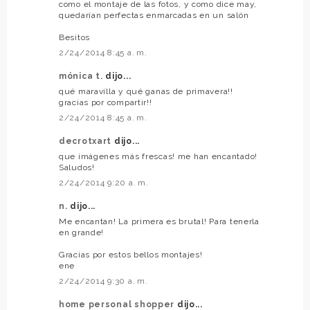
como el montaje de las fotos, y como dice may,
quedarían perfectas enmarcadas en un salón
Besitos
2/24/2014 8:45 a. m.
mónica t.
dijo...
qué maravilla y qué ganas de primavera!!
gracias por compartir!!
2/24/2014 8:45 a. m.
decrotxart
dijo...
que imágenes más frescas! me han encantado!
Saludos!
2/24/2014 9:20 a. m.
n.
dijo...
Me encantan! La primera es brutal! Para tenerla
en grande!
Gracias por estos bellos montajes!
ene
2/24/2014 9:30 a. m.
home personal shopper
dijo...