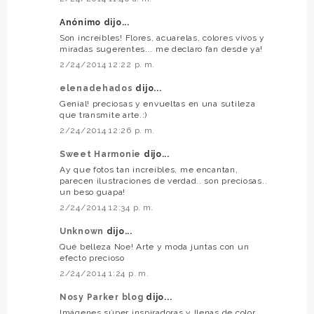
Anónimo dijo...
Son increíbles! Flores, acuarelas, colores vivos y
miradas sugerentes... me declaro fan desde ya!
2/24/2014 12:22 p. m.
elenadehados
dijo...
Genial! preciosas y envueltas en una sutileza
que transmite arte.:)
2/24/2014 12:26 p. m.
Sweet Harmonie
dijo...
Ay que fotos tan increíbles, me encantan,
parecen ilustraciones de verdad.. son preciosas..
un beso guapa!
2/24/2014 12:34 p. m.
Unknown
dijo...
Qué belleza Noe! Arte y moda juntas con un
efecto precioso
2/24/2014 1:24 p. m.
Nosy Parker blog
dijo...
Imágenes súper inspiradoras y llenas de color.