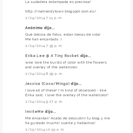
La sudadera estampada es preciosa!
http://inatrendytown.blogspot.com.es/
2/24/2014 7:13 p. m.
Anónimo dijo...
Qué delicia de fotos, están llenas de vida!
Me han encantado :)
2/24/2014 7:39 p. m.
Erika Lee @ A Tiny Rocket
dijo...
wow love the bursts of color with the flowers
and overlay of the watercolor.
2/24/2014 8:59 p. m.
Jessica (Coco/Mingo)
dijo...
I love all of these! I'm kind of obsessed - like
Erika said, I love the overlay of the watercolor!
2/24/2014 9:27 p. m.
InviteMe
dijo...
Me encantan! Acabo de descubrir tu blog y me
ha gustado mucho! suerte y hablamos!
2/25/2014 10:55 a. m.