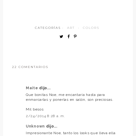
CATEGORÍAS ·
ART
·
COLORS
22 COMENTARIOS
Maite
dijo...
Que bonitas Noe, me encantaría hasta para
enmarcarlas y ponerlas en salón, son preciosas.
Mil besos
2/24/2014 8:28 a. m.
Unknown
dijo...
Impresionante Noe, tanto los looks que lleva ella