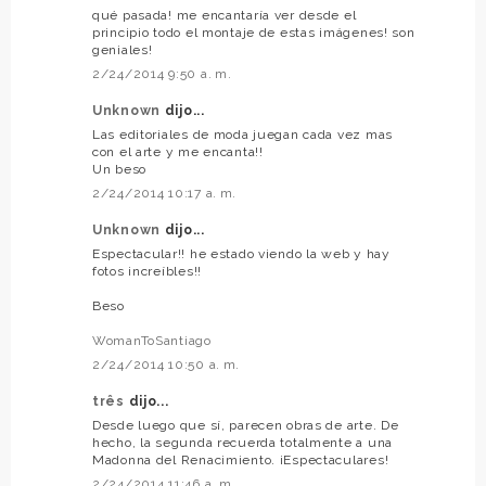
qué pasada! me encantaría ver desde el
principio todo el montaje de estas imágenes! son
geniales!
2/24/2014 9:50 a. m.
Unknown
dijo...
Las editoriales de moda juegan cada vez mas
con el arte y me encanta!!
Un beso
2/24/2014 10:17 a. m.
Unknown
dijo...
Espectacular!! he estado viendo la web y hay
fotos increíbles!!
Beso
WomanToSantiago
2/24/2014 10:50 a. m.
três
dijo...
Desde luego que sí, parecen obras de arte. De
hecho, la segunda recuerda totalmente a una
Madonna del Renacimiento. ¡Espectaculares!
2/24/2014 11:46 a. m.