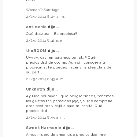
Beso
WomanToSantiago
2/25/2014 8:25 a. m.
antic.chic
dijo...
Qué dulzura... Es preciosa!!!
2/25/2014 8:41 a. m.
theROOM
dijo...
Uyyyy, casi empatamos tema!.:P Qué
preciosidad de cocina. Aun sin conocer a la
propietaria, te puedes hacer una idea clara de
su perfil.
2/25/2014 8:43 a. m.
Unknown
dijo...
Ay Noe por favor... qué peligro tienes, tenemos
los gustos tan parecidos jajajaja. Me compraria
esos cestitos y vajilla para mi casita. Qué
preciosidad
2/25/2014 8:55 a. m.
Sweet Harmonie
dijo...
Ainss muero de amor..que preciosidad..me