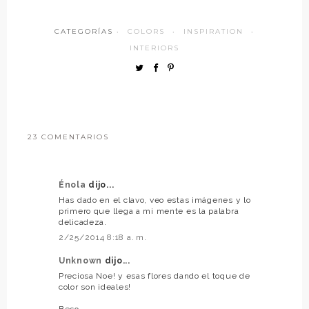
CATEGORÍAS ·
COLORS
·
INSPIRATION
·
INTERIORS
23 COMENTARIOS
Énola
dijo...
Has dado en el clavo, veo estas imágenes y lo
primero que llega a mi mente es la palabra
delicadeza.
2/25/2014 8:18 a. m.
Unknown
dijo...
Preciosa Noe! y esas flores dando el toque de
color son ideales!