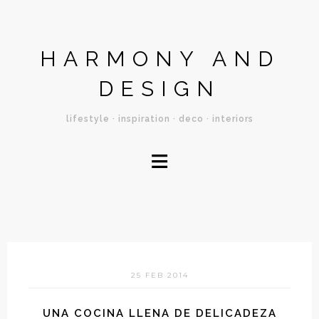
HARMONY AND
DESIGN
lifestyle · inspiration · deco · interiors
≡
25 FEB 2014
UNA COCINA LLENA DE DELICADEZA