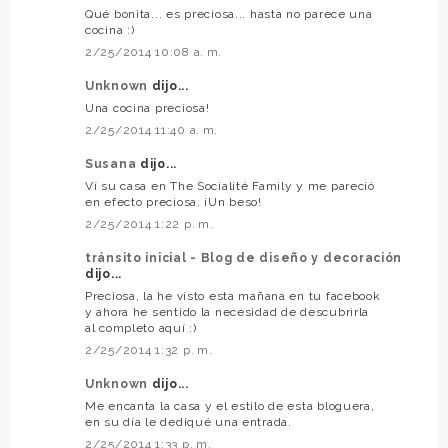
Qué bonita... es preciosa... hasta no parece una
cocina :)
2/25/2014 10:08 a. m.
Unknown
dijo...
Una cocina preciosa!
2/25/2014 11:40 a. m.
Susana
dijo...
Ví su casa en The Socialité Family y me pareció
en efecto preciosa. ¡Un beso!
2/25/2014 1:22 p. m.
tránsito inicial - Blog de diseño y decoración
dijo...
Preciosa, la he visto esta mañana en tu facebook
y ahora he sentido la necesidad de descubrirla
al completo aquí :)
2/25/2014 1:32 p. m.
Unknown
dijo...
Me encanta la casa y el estilo de esta bloguera,
en su día le dediqué una entrada.
2/25/2014 1:33 p. m.