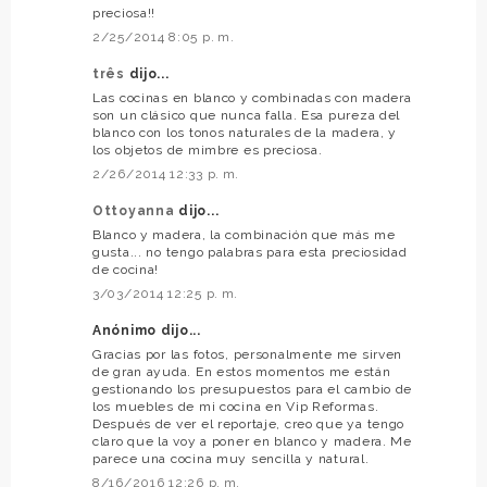
preciosa!!
2/25/2014 8:05 p. m.
três
dijo...
Las cocinas en blanco y combinadas con madera
son un clásico que nunca falla. Esa pureza del
blanco con los tonos naturales de la madera, y
los objetos de mimbre es preciosa.
2/26/2014 12:33 p. m.
Ottoyanna
dijo...
Blanco y madera, la combinación que más me
gusta... no tengo palabras para esta preciosidad
de cocina!
3/03/2014 12:25 p. m.
Anónimo dijo...
Gracias por las fotos, personalmente me sirven
de gran ayuda. En estos momentos me están
gestionando los presupuestos para el cambio de
los muebles de mi cocina en Vip Reformas.
Después de ver el reportaje, creo que ya tengo
claro que la voy a poner en blanco y madera. Me
parece una cocina muy sencilla y natural.
8/16/2016 12:26 p. m.