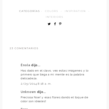
CATEGORÍAS ·
COLORS
·
INSPIRATION
·
INTERIORS
23 COMENTARIOS
Énola
dijo...
Has dado en el clavo, veo estas imágenes y lo
primero que llega a mi mente es la palabra
delicadeza.
2/25/2014 8:18 a. m.
Unknown
dijo...
Preciosa Noe! y esas flores dando el toque de
color son ideales!