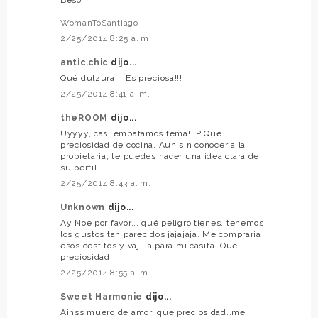
Beso
WomanToSantiago
2/25/2014 8:25 a. m.
antic.chic
dijo...
Qué dulzura... Es preciosa!!!
2/25/2014 8:41 a. m.
theROOM
dijo...
Uyyyy, casi empatamos tema!.:P Qué
preciosidad de cocina. Aun sin conocer a la
propietaria, te puedes hacer una idea clara de
su perfil.
2/25/2014 8:43 a. m.
Unknown
dijo...
Ay Noe por favor... qué peligro tienes, tenemos
los gustos tan parecidos jajajaja. Me compraria
esos cestitos y vajilla para mi casita. Qué
preciosidad
2/25/2014 8:55 a. m.
Sweet Harmonie
dijo...
Ainss muero de amor..que preciosidad..me