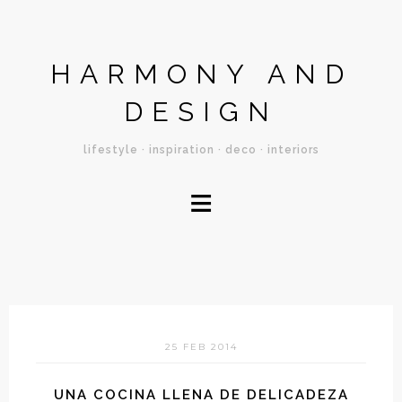
HARMONY AND
DESIGN
lifestyle · inspiration · deco · interiors
≡
25 FEB 2014
UNA COCINA LLENA DE DELICADEZA