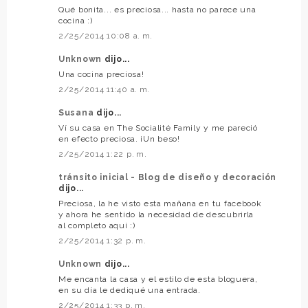
Qué bonita... es preciosa... hasta no parece una
cocina :)
2/25/2014 10:08 a. m.
Unknown
dijo...
Una cocina preciosa!
2/25/2014 11:40 a. m.
Susana
dijo...
Ví su casa en The Socialité Family y me pareció
en efecto preciosa. ¡Un beso!
2/25/2014 1:22 p. m.
tránsito inicial - Blog de diseño y decoración
dijo...
Preciosa, la he visto esta mañana en tu facebook
y ahora he sentido la necesidad de descubrirla
al completo aquí :)
2/25/2014 1:32 p. m.
Unknown
dijo...
Me encanta la casa y el estilo de esta bloguera,
en su día le dediqué una entrada.
2/25/2014 1:33 p. m.