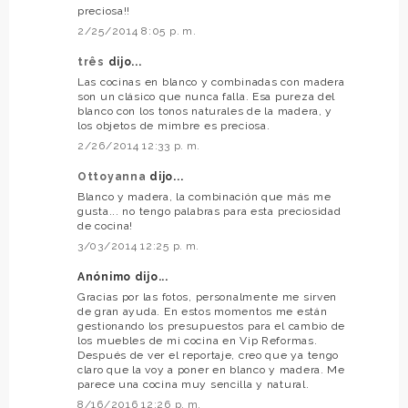
preciosa!!
2/25/2014 8:05 p. m.
três
dijo...
Las cocinas en blanco y combinadas con madera
son un clásico que nunca falla. Esa pureza del
blanco con los tonos naturales de la madera, y
los objetos de mimbre es preciosa.
2/26/2014 12:33 p. m.
Ottoyanna
dijo...
Blanco y madera, la combinación que más me
gusta... no tengo palabras para esta preciosidad
de cocina!
3/03/2014 12:25 p. m.
Anónimo dijo...
Gracias por las fotos, personalmente me sirven
de gran ayuda. En estos momentos me están
gestionando los presupuestos para el cambio de
los muebles de mi cocina en Vip Reformas.
Después de ver el reportaje, creo que ya tengo
claro que la voy a poner en blanco y madera. Me
parece una cocina muy sencilla y natural.
8/16/2016 12:26 p. m.