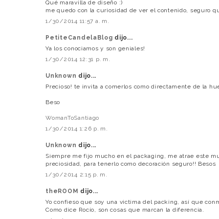
Qué maravilla de diseño :)
me quedo con la curiosidad de ver el contenido, seguro q
1/30/2014 11:57 a. m.
PetiteCandelaBlog
dijo...
Ya los conociamos y son geniales!
1/30/2014 12:31 p. m.
Unknown
dijo...
Precioso! te invita a comerlos como directamente de la hue
Beso
WomanToSantiago
1/30/2014 1:26 p. m.
Unknown
dijo...
Siempre me fijo mucho en el packaging, me atrae este mu
preciosidad, para tenerlo como decoración seguro!! Besos
1/30/2014 2:15 p. m.
theROOM
dijo...
Yo confieso que soy una victima del packing, así que conm
Como dice Rocío, son cosas que marcan la diferencia.