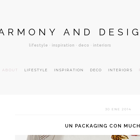
ARMONY AND DESI
lifestyle · inspiration · deco · interiors
ABOUT
LIFESTYLE
INSPIRATION
DECO
INTERIORS
30 ENE 2014
UN PACKAGING CON MUCH