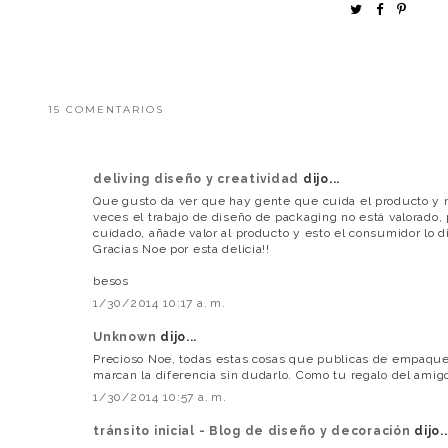
15 COMENTARIOS
deliving diseño y creatividad
dijo...
Que gusto da ver que hay gente que cuida el producto y 
veces el trabajo de diseño de packaging no está valorado, 
cuidado, añade valor al producto y esto el consumidor lo di
Gracias Noe por esta delicia!!
besos
1/30/2014 10:17 a. m.
Unknown
dijo...
Precioso Noe, todas estas cosas que publicas de empaqu
marcan la diferencia sin dudarlo. Como tu regalo del amigo
1/30/2014 10:57 a. m.
tránsito inicial - Blog de diseño y decoración
dijo..