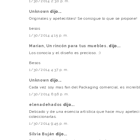
1/30/2014 2:30 p. m.
Unknown
dijo...
Originales y apetecibles! Se consigue lo que se propone!
besos
1/30/2014 4:15 p. m.
Marian, Un rincón para tus muebles.
dijo...
Los conocía y el diseño es precioso. :)
Besos
1/30/2014 4:37 p. m.
Unknown
dijo...
Cada vez soy mas fan del Packaging comercial, es increíbl
1/30/2014 6:56 p. m.
elenadehados
dijo...
Delicado y de una esencia artística que hace muy apetecib
coleccionarlas.
1/30/2014 9:45 p. m.
Silvia Buján
dijo...