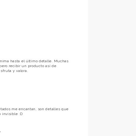
mima hasta el último detalle. Muchas
pero recibir un producto así de
sfruta y valora.
etados me encantan, son detalles que
 invisible :D
.