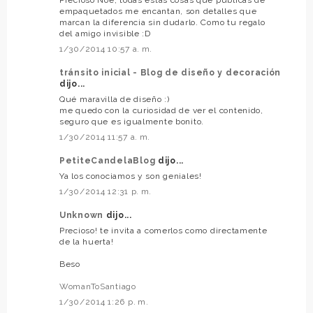
Precioso Noe, todas estas cosas que publicas de
empaquetados me encantan, son detalles que
marcan la diferencia sin dudarlo. Como tu regalo
del amigo invisible :D
1/30/2014 10:57 a. m.
tránsito inicial - Blog de diseño y decoración
dijo...
Qué maravilla de diseño :)
me quedo con la curiosidad de ver el contenido,
seguro que es igualmente bonito.
1/30/2014 11:57 a. m.
PetiteCandelaBlog
dijo...
Ya los conociamos y son geniales!
1/30/2014 12:31 p. m.
Unknown
dijo...
Precioso! te invita a comerlos como directamente
de la huerta!
Beso
WomanToSantiago
1/30/2014 1:26 p. m.