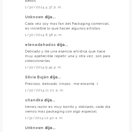
Besos
1/30/2014 4:37 p. m.
Unknown
dijo...
Cada vez soy mas fan del Packaging comercial,
es increíble lo que hacen algunos artistas.
1/30/2014 6:56 p. m.
elenadehados
dijo...
Delicado y de una esencia artística que hace
muy apetecible repetir una y otra vez, son para
coleccionarlas.
1/30/2014 9:45 p. m.
Silvia Buján
dijo...
Precioso, delicado, limpio...me encanta :)
1/30/2014 11:22 p. m.
sitandka
dijo...
tienes razón es muy bonito y delicado, cada día
vemos más packaging con algo especial.
1/31/2014 12:40 a. m.
Unknown
dijo...