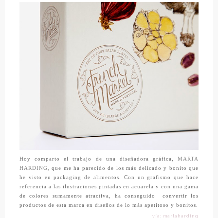
Hoy comparto el trabajo de una diseñadora gráfica,
MARTA
HARDING,
que me ha parecido de los más delicado y bonito que
he visto en packaging de alimentos. Con un grafismo que hace
referencia a las ilustraciones pintadas en acuarela y con una gama
de colores sumamente atractiva, ha conseguido
convertir los
productos de esta marca en diseños de lo más apetitoso y bonitos.
vía: martaharding