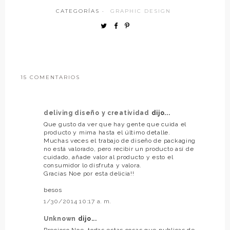
CATEGORÍAS ·
GRAPHIC DESIGN
15 COMENTARIOS
deliving diseño y creatividad
dijo...
Que gusto da ver que hay gente que cuida el
producto y mima hasta el último detalle.
Muchas veces el trabajo de diseño de packaging
no está valorado, pero recibir un producto así de
cuidado, añade valor al producto y esto el
consumidor lo disfruta y valora.
Gracias Noe por esta delicia!!
besos
1/30/2014 10:17 a. m.
Unknown
dijo...