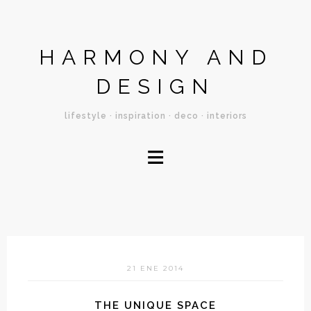
HARMONY AND
DESIGN
lifestyle · inspiration · deco · interiors
≡
21 ENE 2014
THE UNIQUE SPACE