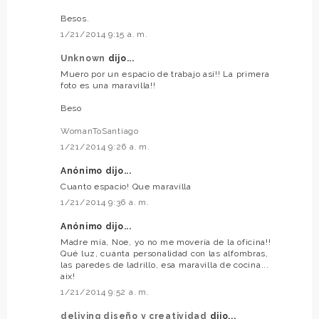
Besos.
1/21/2014 9:15 a. m.
Unknown
dijo...
Muero por un espacio de trabajo así!! La primera
foto es una maravilla!!
Beso
WomanToSantiago
1/21/2014 9:26 a. m.
Anónimo dijo...
Cuanto espacio! Que maravilla
1/21/2014 9:36 a. m.
Anónimo dijo...
Madre mía, Noe, yo no me movería de la oficina!!
Qué luz, cuánta personalidad con las alfombras,
las paredes de ladrillo, esa maravilla de cocina...
aix!
1/21/2014 9:52 a. m.
deliving diseño y creatividad
dijo...