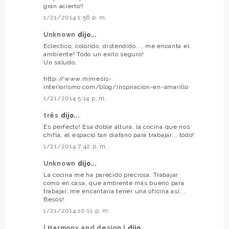
gran acierto!!
1/21/2014 1:56 p. m.
Unknown
dijo...
Eclectico, colorido, distendido.... me encanta el
ambiente! Todo un exito seguro!
Un saludo.
http://www.mimesis-
interiorismo.com/blog/inspiracion-en-amarillo
1/21/2014 5:14 p. m.
três
dijo...
Es perfecto! Esa doble altura, la cocina que nos
chifla, el espacio tan diáfano para trabajar... todo!
1/21/2014 7:42 p. m.
Unknown
dijo...
La cocina me ha parecido preciosa. Trabajar
como en casa, que ambiente más bueno para
trabajar, me encantaría tener una oficina así...
Besos!
1/21/2014 10:11 p. m.
| Harmony and design |
dijo...