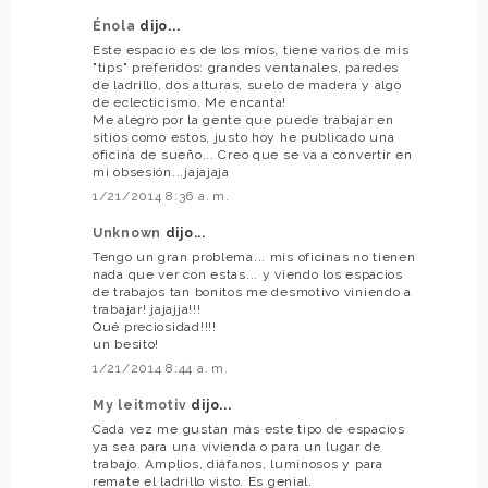
Énola
dijo...
Este espacio es de los míos, tiene varios de mis
"tips" preferidos: grandes ventanales, paredes
de ladrillo, dos alturas, suelo de madera y algo
de eclecticismo. Me encanta!
Me alegro por la gente que puede trabajar en
sitios como estos, justo hoy he publicado una
oficina de sueño... Creo que se va a convertir en
mi obsesión...jajajaja
1/21/2014 8:36 a. m.
Unknown
dijo...
Tengo un gran problema... mis oficinas no tienen
nada que ver con estas... y viendo los espacios
de trabajos tan bonitos me desmotivo viniendo a
trabajar! jajajja!!!
Qué preciosidad!!!!
un besito!
1/21/2014 8:44 a. m.
My leitmotiv
dijo...
Cada vez me gustan más este tipo de espacios
ya sea para una vivienda o para un lugar de
trabajo. Amplios, diáfanos, luminosos y para
remate el ladrillo visto. Es genial.