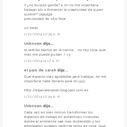
Y ¿no buscan gente? a mi no me importaría
trabajar allí a fomentar la creatividad de quien
quiera!!! jajajajja
preciosidad de sitio Noe
un beso
1/21/2014 10:35 a. m.
Unknown
dijo...
el ladrillo blanco en la cocina... no hay cosa que
más me pueda gustar :) <3
1/21/2014 11:17 a. m.
el país de sarah
dijo...
Que espacio más agradable para trabajar, no me
importaría nada tenerlo para mi jijiji…
http://elpaisdesarah.blogspot.com.es
1/21/2014 12:34 p. m.
Unknown
dijo...
Cada vez es mas común transformar los
espacios de trabajo en autenticas viviendas
donde el ambiente sea mas distendido y los
empleados puedan sentirse como en casa. Que