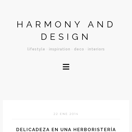
HARMONY AND
DESIGN
lifestyle · inspiration · deco · interiors
≡
22 ENE 2014
DELICADEZA EN UNA HERBORISTERÍA