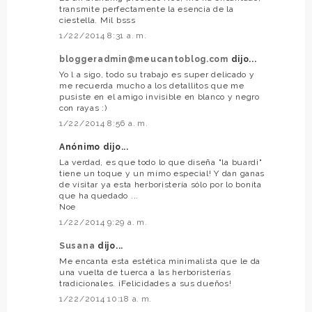
transmite perfectamente la esencia de la
ciestella. Mil bsss
1/22/2014 8:31 a. m.
bloggeradmin@meucantoblog.com
dijo...
Yo l a sigo, todo su trabajo es super delicado y
me recuerda mucho a los detallitos que me
pusiste en el amigo invisible en blanco y negro
con rayas :)
1/22/2014 8:56 a. m.
Anónimo dijo...
La verdad, es que todo lo que diseña "la buardi"
tiene un toque y un mimo especial! Y dan ganas
de visitar ya esta herboristería sólo por lo bonita
que ha quedado ...
Noe
1/22/2014 9:29 a. m.
Susana
dijo...
Me encanta esta estética minimalista que le da
una vuelta de tuerca a las herboristerías
tradicionales. ¡Felicidades a sus dueños!
1/22/2014 10:18 a. m.