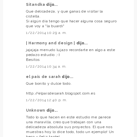
Sitandka
dijo...
Que delicadeza, y que ganas de visitar la
cistella.
Si algún día tengo que hacer alguna cosa seguro
que voy a "la buardi"
1/22/2014 10:29 a. m.
| Harmony and design |
dijo...
jajajaja menudo lujazo recordarte en algo a este
pedazo estudio ;-)
Besitos
1/22/2014 10:34 a. m.
el país de sarah
dijo...
Que bonito y dulce todo.
http://elpaisdesarah.blogspot.com.es
1/22/2014 12:40 p. m.
Unknown
dijo...
Todo lo que hacen en este estudio me parece
una maravilla, creo que trabajan con una
delicadeza absoluta sus proyectos. El que nos
muestras hoy lo dice todo, todo un ejemplo! Un
beso y feliz tarde!