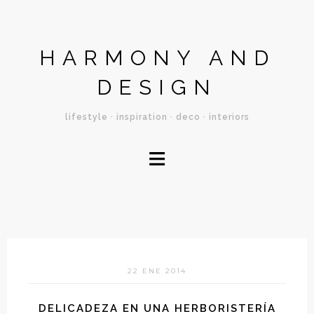
HARMONY AND
DESIGN
lifestyle · inspiration · deco · interiors
≡
22 ENE 2014
DELICADEZA EN UNA HERBORISTERÍA