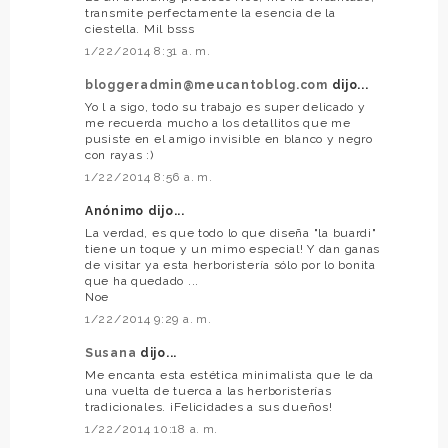
transmite perfectamente la esencia de la
ciestella. Mil bsss
1/22/2014 8:31 a. m.
bloggeradmin@meucantoblog.com
dijo...
Yo l a sigo, todo su trabajo es super delicado y
me recuerda mucho a los detallitos que me
pusiste en el amigo invisible en blanco y negro
con rayas :)
1/22/2014 8:56 a. m.
Anónimo dijo...
La verdad, es que todo lo que diseña "la buardi"
tiene un toque y un mimo especial! Y dan ganas
de visitar ya esta herboristería sólo por lo bonita
que ha quedado ...
Noe
1/22/2014 9:29 a. m.
Susana
dijo...
Me encanta esta estética minimalista que le da
una vuelta de tuerca a las herboristerías
tradicionales. ¡Felicidades a sus dueños!
1/22/2014 10:18 a. m.