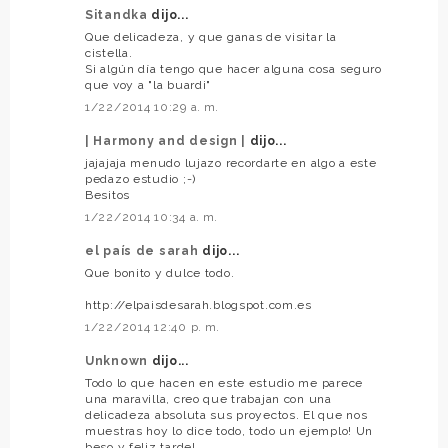
Sitandka
dijo...
Que delicadeza, y que ganas de visitar la
cistella.
Si algún día tengo que hacer alguna cosa seguro
que voy a "la buardi"
1/22/2014 10:29 a. m.
| Harmony and design |
dijo...
jajajaja menudo lujazo recordarte en algo a este
pedazo estudio ;-)
Besitos
1/22/2014 10:34 a. m.
el país de sarah
dijo...
Que bonito y dulce todo.
http://elpaisdesarah.blogspot.com.es
1/22/2014 12:40 p. m.
Unknown
dijo...
Todo lo que hacen en este estudio me parece
una maravilla, creo que trabajan con una
delicadeza absoluta sus proyectos. El que nos
muestras hoy lo dice todo, todo un ejemplo! Un
beso y feliz tarde!