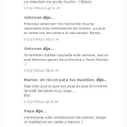
La selection me gusta mucho :-) Besos
1/23/2014 11:42 a. m.
Unknown
dijo...
Preciosa selección! me transmite mucha
serenidad esta combinación de colores, ya que
el verde me recuerda a la naturaleza. Besos
1/23/2014 1:09 p. m.
Unknown
dijo...
Yo también estaba inspirada esta semana, eso es
que tenemos ganas de primavera y buen tiempo
:)
1/23/2014 1:29 p. m.
Marian, Un rincón para tus muebles.
dijo...
Noe creo que lo que nos pasa es que el invierno
se está haciendo muy largo....
Bss
1/23/2014 1:51 p. m.
Pepa
dijo...
me encanta esta combinación de colores, tengo
mi habitación en verde y blanco! ;)