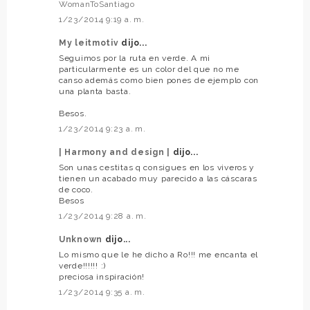
WomanToSantiago
1/23/2014 9:19 a. m.
My leitmotiv
dijo...
Seguimos por la ruta en verde. A mi
particularmente es un color del que no me
canso además como bien pones de ejemplo con
una planta basta.
Besos.
1/23/2014 9:23 a. m.
| Harmony and design |
dijo...
Son unas cestitas q consigues en los viveros y
tienen un acabado muy parecido a las cáscaras
de coco.
Besos
1/23/2014 9:28 a. m.
Unknown
dijo...
Lo mismo que le he dicho a Ro!!! me encanta el
verde!!!!!! :)
preciosa inspiración!
1/23/2014 9:35 a. m.