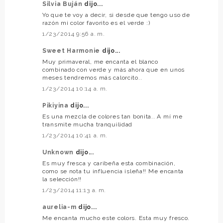
Silvia Buján
dijo...
Yo que te voy a decir, si desde que tengo uso de
razón mi color favorito es el verde :)
1/23/2014 9:56 a. m.
Sweet Harmonie
dijo...
Muy primaveral, me encanta el blanco
combinado con verde y más ahora que en unos
meses tendremos más calorcito..
1/23/2014 10:14 a. m.
Pikiyina
dijo...
Es una mezcla de colores tan bonita.. A mí me
transmite mucha tranquilidad
1/23/2014 10:41 a. m.
Unknown
dijo...
Es muy fresca y caribeña esta combinación,
como se nota tu influencia isleña!! Me encanta
la selección!!
1/23/2014 11:13 a. m.
aurelia-m
dijo...
Me encanta mucho este colors. Esta muy fresco.