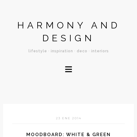
HARMONY AND
DESIGN
lifestyle · inspiration · deco · interiors
≡
23 ENE 2014
MOODBOARD: WHITE & GREEN