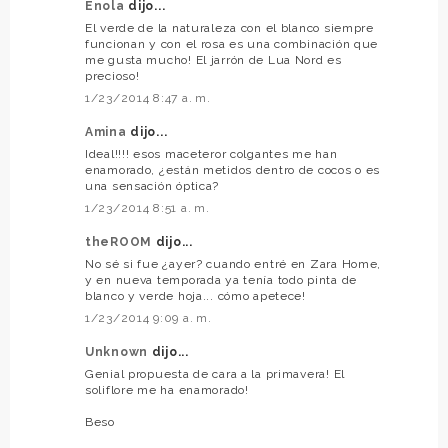
Énola
dijo...
El verde de la naturaleza con el blanco siempre
funcionan y con el rosa es una combinación que
me gusta mucho! El jarrón de Lua Nord es
precioso!
1/23/2014 8:47 a. m.
Amina
dijo...
Ideal!!!! esos maceteror colgantes me han
enamorado, ¿están metidos dentro de cocos o es
una sensación óptica?
1/23/2014 8:51 a. m.
theROOM
dijo...
No sé si fue ¿ayer? cuando entré en Zara Home,
y en nueva temporada ya tenía todo pinta de
blanco y verde hoja... cómo apetece!
1/23/2014 9:09 a. m.
Unknown
dijo...
Genial propuesta de cara a la primavera! El
soliflore me ha enamorado!
Beso