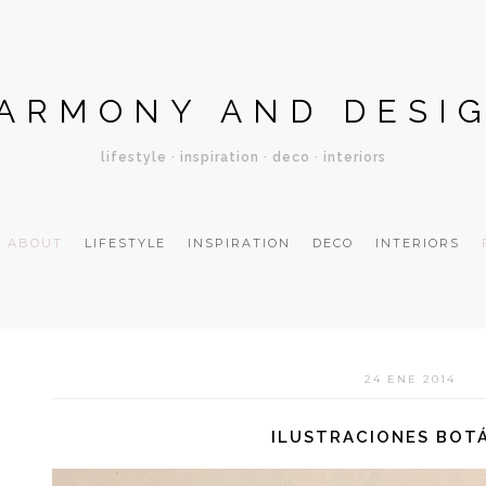
ARMONY AND DESI
lifestyle · inspiration · deco · interiors
ABOUT
LIFESTYLE
INSPIRATION
DECO
INTERIORS
24 ENE 2014
ILUSTRACIONES BOT