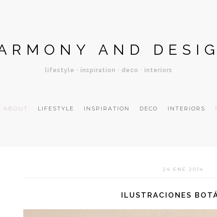
ARMONY AND DESI
lifestyle · inspiration · deco · interiors
ABOUT
LIFESTYLE
INSPIRATION
DECO
INTERIORS
24 ENE 2014
ILUSTRACIONES BOT