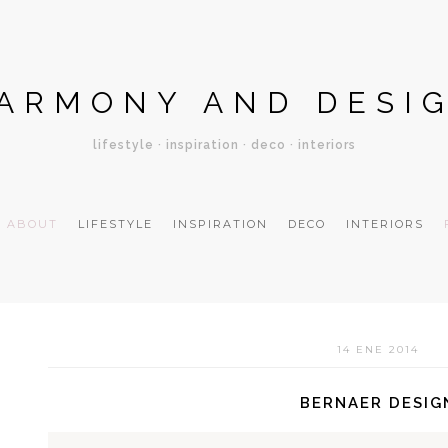
ARMONY AND DESI
lifestyle · inspiration · deco · interiors
ABOUT
LIFESTYLE
INSPIRATION
DECO
INTERIORS
14 ENE 2014
BERNAER DESIG