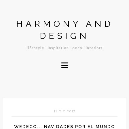
HARMONY AND
DESIGN
lifestyle · inspiration · deco · interiors
≡
11 DIC 2013
WEDECO... NAVIDADES POR EL MUNDO