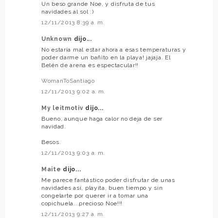
Un beso grande Noe, y disfruta de tus
navidades al sol :)
12/11/2013 8:39 a. m.
Unknown
dijo...
No estaría mal estar ahora a esas temperaturas y
poder darme un bañito en la playa! jajaja. El
Belén de arena es espectacular!!
WomanToSantiago
12/11/2013 9:02 a. m.
My leitmotiv
dijo...
Bueno, aunque haga calor no deja de ser
navidad.
Besos.
12/11/2013 9:03 a. m.
Maite
dijo...
Me parece fantástico poder disfrutar de unas
navidades así, playita, buen tiempo y sin
congelarte por querer ir a tomar una
copichuela...precioso Noe!!!
12/11/2013 9:27 a. m.