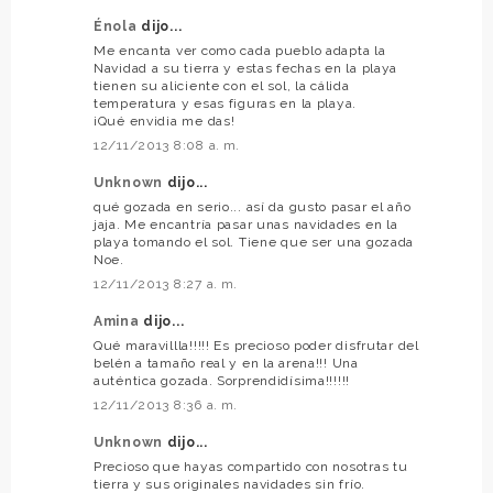
Énola
dijo...
Me encanta ver como cada pueblo adapta la
Navidad a su tierra y estas fechas en la playa
tienen su aliciente con el sol, la cálida
temperatura y esas figuras en la playa.
¡Qué envidia me das!
12/11/2013 8:08 a. m.
Unknown
dijo...
qué gozada en serio... así da gusto pasar el año
jaja. Me encantría pasar unas navidades en la
playa tomando el sol. Tiene que ser una gozada
Noe.
12/11/2013 8:27 a. m.
Amina
dijo...
Qué maravillla!!!!! Es precioso poder disfrutar del
belén a tamaño real y en la arena!!! Una
auténtica gozada. Sorprendidísima!!!!!!
12/11/2013 8:36 a. m.
Unknown
dijo...
Precioso que hayas compartido con nosotras tu
tierra y sus originales navidades sin frío.