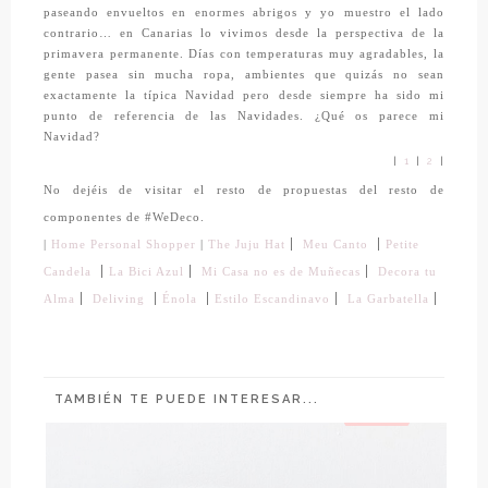
paseando envueltos en enormes abrigos y yo muestro el lado
contrario… en Canarias lo vivimos desde la perspectiva de la
primavera permanente. Días con temperaturas muy agradables, la
gente pasea sin mucha ropa, ambientes que quizás no sean
exactamente la típica Navidad pero desde siempre ha sido mi
punto de referencia de las Navidades. ¿Qué os parece mi
Navidad?
|
1
|
2
|
No dejéis de visitar el resto de propuestas del resto de
componentes de #WeDeco.
|
|
|
Home Personal Shopper
|
The Juju Hat
Meu Canto
Petite
|
|
|
Candela
La Bici Azul
Mi Casa no es de Muñecas
Decora tu
|
|
|
|
|
La Garbatella
Alma
Deliving
Énola
Estilo Escandinavo
TAMBIÉN TE PUEDE INTERESAR...