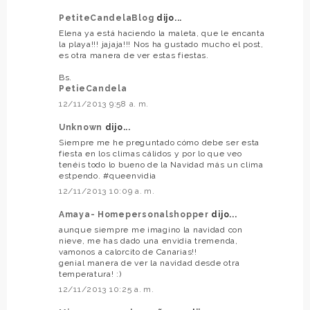
PetiteCandelaBlog
dijo...
Elena ya está haciendo la maleta, que le encanta
la playa!!! jajaja!!! Nos ha gustado mucho el post,
es otra manera de ver estas fiestas.
Bs.
PetieCandela
12/11/2013 9:58 a. m.
Unknown
dijo...
Siempre me he preguntado cómo debe ser esta
fiesta en los climas cálidos y por lo que veo
tenéis todo lo bueno de la Navidad más un clima
estpendo. #queenvidia
12/11/2013 10:09 a. m.
Amaya- Homepersonalshopper
dijo...
aunque siempre me imagino la navidad con
nieve, me has dado una envidia tremenda,
vamonos a calorcito de Canarias!!
genial manera de ver la navidad desde otra
temperatura! :)
12/11/2013 10:25 a. m.