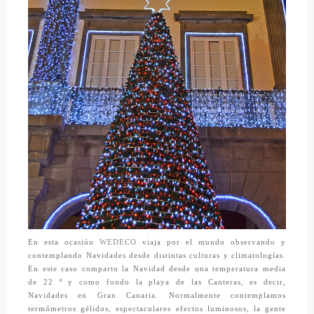
En esta ocasión
WEDECO
viaja por el mundo observando y
contemplando Navidades desde distintas culturas y climatologías.
En este caso comparto la Navidad desde una temperatura media
de 22 º y como fondo la playa de las Canteras, es decir,
Navidades en Gran Canaria. Normalmente contemplamos
termómetros gélidos, espectaculares efectos luminosos, la gente