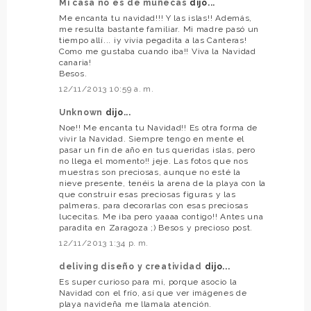
Mi casa no es de muñecas
dijo...
Me encanta tu navidad!!! Y las islas!! Además,
me resulta bastante familiar. Mi madre pasó un
tiempo allí... ¡y vivía pegadita a las Canteras!
Como me gustaba cuando iba!! Viva la Navidad
canaria!
Besos.
12/11/2013 10:59 a. m.
Unknown
dijo...
Noe!! Me encanta tu Navidad!! Es otra forma de
vivir la Navidad. Siempre tengo en mente el
pasar un fin de año en tus queridas islas, pero
no llega el momento!! jeje. Las fotos que nos
muestras son preciosas, aunque no esté la
nieve presente, tenéis la arena de la playa con la
que construir esas preciosas figuras y las
palmeras, para decorarlas con esas preciosas
lucecitas. Me iba pero yaaaa contigo!! Antes una
paradita en Zaragoza ;) Besos y precioso post.
12/11/2013 1:34 p. m.
deliving diseño y creatividad
dijo...
Es super curioso para mi, porque asocio la
Navidad con el frío, así que ver imágenes de
playa navideña me llamala atención.