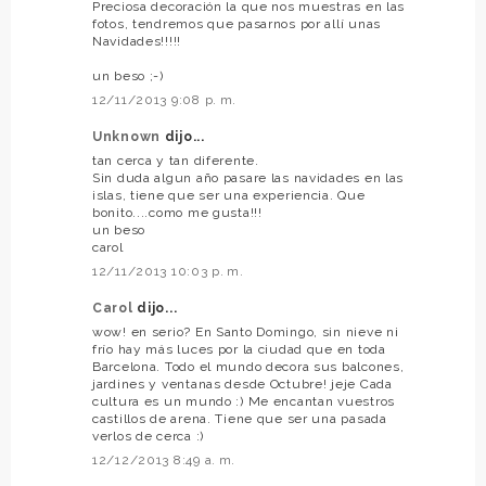
Preciosa decoración la que nos muestras en las
fotos, tendremos que pasarnos por allí unas
Navidades!!!!!
un beso ;-)
12/11/2013 9:08 p. m.
Unknown
dijo...
tan cerca y tan diferente.
Sin duda algun año pasare las navidades en las
islas, tiene que ser una experiencia. Que
bonito....como me gusta!!!
un beso
carol
12/11/2013 10:03 p. m.
Carol
dijo...
wow! en serio? En Santo Domingo, sin nieve ni
frío hay más luces por la ciudad que en toda
Barcelona. Todo el mundo decora sus balcones,
jardines y ventanas desde Octubre! jeje Cada
cultura es un mundo :) Me encantan vuestros
castillos de arena. Tiene que ser una pasada
verlos de cerca :)
12/12/2013 8:49 a. m.