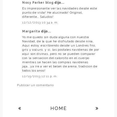
Nosy Parker blog
dijo...
Es impresionante ver las navidades desde este
punto de vista! He alucinado! Original,
diferente… Saludos!
12/12/2013 10:34 a. m.
Margarita
dijo...
Yo me quedo sin duda alguna con nuestra
Navidad, de la que he disfrutado desde nina.
Aqui estoy escribiendo desde un Londres frio,
gris y oscuro, y si, las postales navidenas de por
aqui son divinas, pero no se pueden comparar
con la sensacion del calorcito en el cuerpo
mientras se hacen las compras navidenas
jaja...ya ire a ver el belen de arena, tradicion de
todos los anos!
12/15/2013 12:11 p. m.
Publicar un comentario
HOME