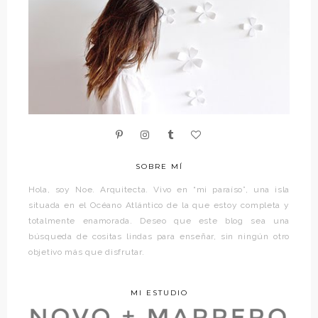
SOBRE MÍ
Hola, soy Noe. Arquitecta. Vivo en “mi paraíso”, una isla
situada en el Océano Atlántico de la que estoy completa y
totalmente enamorada. Deseo que este blog sea una
búsqueda de cositas lindas para enseñar, sin ningún otro
objetivo más que disfrutar.
MI ESTUDIO