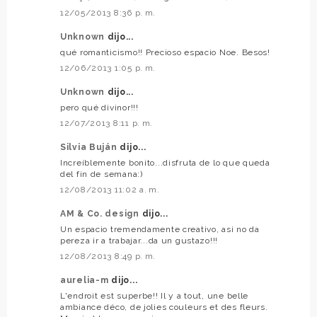
12/05/2013 8:36 p. m.
Unknown
dijo...
qué romanticismo!! Precioso espacio Noe. Besos!
12/06/2013 1:05 p. m.
Unknown
dijo...
pero qué divinor!!!
12/07/2013 8:11 p. m.
Silvia Buján
dijo...
Increíblemente bonito...disfruta de lo que queda
del fin de semana:)
12/08/2013 11:02 a. m.
AM & Co. design
dijo...
Un espacio tremendamente creativo, asi no da
pereza ir a trabajar...da un gustazo!!!
12/08/2013 8:49 p. m.
aurelia-m
dijo...
L'endroit est superbe!! Il y a tout, une belle
ambiance déco, de jolies couleurs et des fleurs.