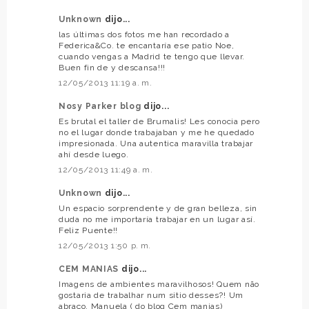
Unknown
dijo...
las últimas dos fotos me han recordado a
Federica&Co. te encantaría ese patio Noe,
cuando vengas a Madrid te tengo que llevar.
Buen fin de y descansa!!!
12/05/2013 11:19 a. m.
Nosy Parker blog
dijo...
Es brutal el taller de Brumalis! Les conocia pero
no el lugar donde trabajaban y me he quedado
impresionada. Una autentica maravilla trabajar
ahí desde luego.
12/05/2013 11:49 a. m.
Unknown
dijo...
Un espacio sorprendente y de gran belleza, sin
duda no me importaría trabajar en un lugar así.
Feliz Puente!!
12/05/2013 1:50 p. m.
CEM MANIAS
dijo...
Imagens de ambientes maravilhosos! Quem não
gostaria de trabalhar num sitio desses?! Um
abraço, Manuela ( do blog Cem manias)