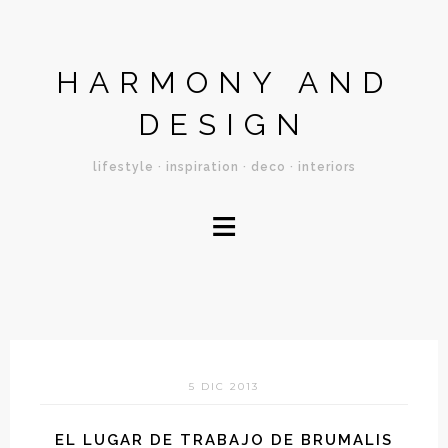
HARMONY AND
DESIGN
lifestyle · inspiration · deco · interiors
≡
5 DIC 2013
EL LUGAR DE TRABAJO DE BRUMALIS