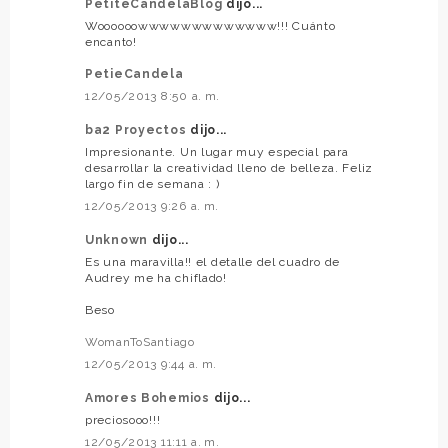
PetiteCandelaBlog
dijo...
Woooooowwwwwwwwwwwww!!! Cuánto
encanto!
PetieCandela
12/05/2013 8:50 a. m.
ba2 Proyectos
dijo...
Impresionante. Un lugar muy especial para
desarrollar la creatividad lleno de belleza. Feliz
largo fin de semana : )
12/05/2013 9:26 a. m.
Unknown
dijo...
Es una maravilla!! el detalle del cuadro de
Audrey me ha chiflado!
Beso
WomanToSantiago
12/05/2013 9:44 a. m.
Amores Bohemios
dijo...
preciosooo!!!
12/05/2013 11:11 a. m.