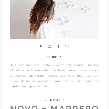
SOBRE MÍ
Hola, soy Noe. Arquitecta. Vivo en “mi paraíso”, una isla
situada en el Océano Atlántico de la que estoy completa y
totalmente enamorada. Deseo que este blog sea una
búsqueda de cositas lindas para enseñar, sin ningún otro
objetivo más que disfrutar.
MI ESTUDIO