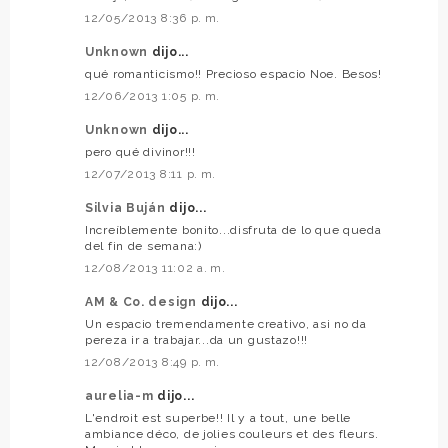
12/05/2013 8:36 p. m.
Unknown
dijo...
qué romanticismo!! Precioso espacio Noe. Besos!
12/06/2013 1:05 p. m.
Unknown
dijo...
pero qué divinor!!!
12/07/2013 8:11 p. m.
Silvia Buján
dijo...
Increíblemente bonito...disfruta de lo que queda
del fin de semana:)
12/08/2013 11:02 a. m.
AM & Co. design
dijo...
Un espacio tremendamente creativo, asi no da
pereza ir a trabajar...da un gustazo!!!
12/08/2013 8:49 p. m.
aurelia-m
dijo...
L'endroit est superbe!! Il y a tout, une belle
ambiance déco, de jolies couleurs et des fleurs.