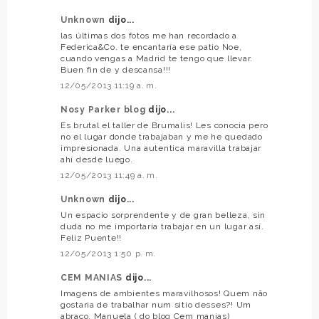
Unknown
dijo...
las últimas dos fotos me han recordado a
Federica&Co. te encantaría ese patio Noe,
cuando vengas a Madrid te tengo que llevar.
Buen fin de y descansa!!!
12/05/2013 11:19 a. m.
Nosy Parker blog
dijo...
Es brutal el taller de Brumalis! Les conocia pero
no el lugar donde trabajaban y me he quedado
impresionada. Una autentica maravilla trabajar
ahí desde luego.
12/05/2013 11:49 a. m.
Unknown
dijo...
Un espacio sorprendente y de gran belleza, sin
duda no me importaría trabajar en un lugar así.
Feliz Puente!!
12/05/2013 1:50 p. m.
CEM MANIAS
dijo...
Imagens de ambientes maravilhosos! Quem não
gostaria de trabalhar num sitio desses?! Um
abraço, Manuela ( do blog Cem manias)