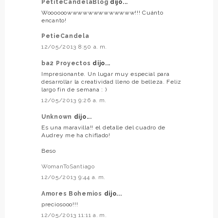
PetiteCandelaBlog
dijo...
Woooooowwwwwwwwwwwww!!! Cuánto
encanto!
PetieCandela
12/05/2013 8:50 a. m.
ba2 Proyectos
dijo...
Impresionante. Un lugar muy especial para
desarrollar la creatividad lleno de belleza. Feliz
largo fin de semana : )
12/05/2013 9:26 a. m.
Unknown
dijo...
Es una maravilla!! el detalle del cuadro de
Audrey me ha chiflado!
Beso
WomanToSantiago
12/05/2013 9:44 a. m.
Amores Bohemios
dijo...
preciosooo!!!
12/05/2013 11:11 a. m.