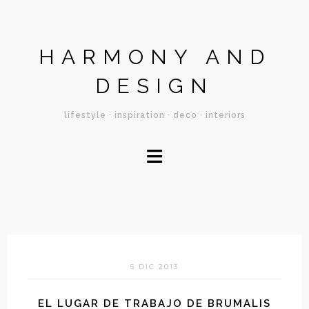
HARMONY AND
DESIGN
lifestyle · inspiration · deco · interiors
≡
5 DIC 2013
EL LUGAR DE TRABAJO DE BRUMALIS