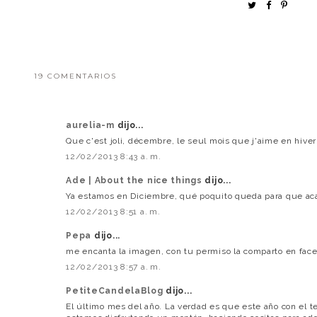
19 COMENTARIOS
aurelia-m
dijo...
Que c'est joli, décembre, le seul mois que j'aime en hiver
12/02/2013 8:43 a. m.
Ade | About the nice things
dijo...
Ya estamos en Diciembre, qué poquito queda para que aca
12/02/2013 8:51 a. m.
Pepa
dijo...
me encanta la imagen, con tu permiso la comparto en faceb
12/02/2013 8:57 a. m.
PetiteCandelaBlog
dijo...
El último mes del año. La verdad es que este año con el te