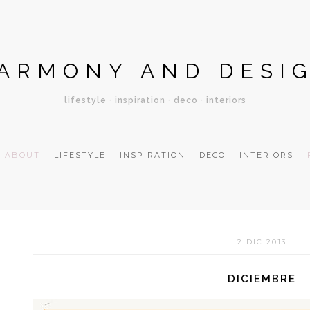
ARMONY AND DESI
lifestyle · inspiration · deco · interiors
ABOUT
LIFESTYLE
INSPIRATION
DECO
INTERIORS
2 DIC 2013
DICIEMBRE