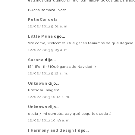
estamos disfrutando un montón, haciendo cositas para ado
Buena semana, Noe!
PetieCandela
12/02/2013 9:01 a. m.
Little Muna
dijo...
Welcome, welcome!! Que ganas teníamos de que llegase pa
12/02/2013 9:05 a. m.
Susana
dijo...
¡Sí! ¡Por fin! ¡Qué ganas de Navidad ;)!
12/02/2013 9:12 a. m.
Unknown
dijo...
Preciosa Imagen!!
12/02/2013 10:14 a. m.
Unknown
dijo...
el día 7 mi cumple...aay qué poquito queda :)
12/02/2013 10:39 a. m.
| Harmony and design |
dijo...