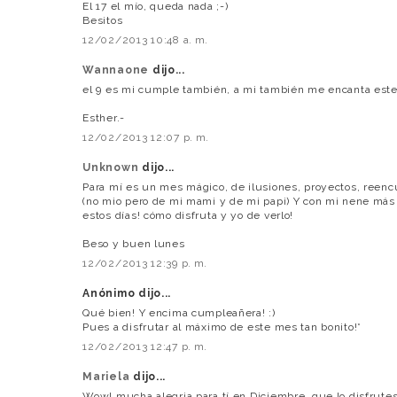
El 17 el mío, queda nada ;-)
Besitos
12/02/2013 10:48 a. m.
Wannaone
dijo...
el 9 es mi cumple también, a mi también me encanta est
Esther.-
12/02/2013 12:07 p. m.
Unknown
dijo...
Para mí es un mes mágico, de ilusiones, proyectos, reencu
(no mio pero de mi mami y de mi papi) Y con mi nene más 
estos días! cómo disfruta y yo de verlo!
Beso y buen lunes
12/02/2013 12:39 p. m.
Anónimo dijo...
Qué bien! Y encima cumpleañera! :)
Pues a disfrutar al máximo de este mes tan bonito!*
12/02/2013 12:47 p. m.
Mariela
dijo...
Wow! mucha alegria para tí en Diciembre, que lo disfrutes 