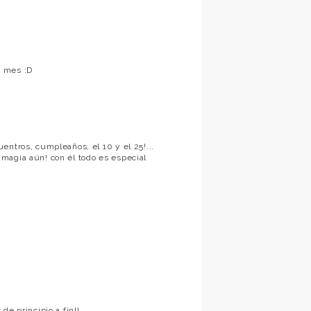
e mes :D
entros, cumpleaños, el 10 y el 25!...
magia aún! con él todo es especial
de principio a fín!!