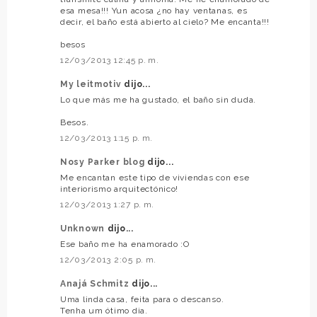
esa mesa!!! Yun acosa ¿no hay ventanas, es
decir, el baño está abierto al cielo? Me encanta!!!
besos
12/03/2013 12:45 p. m.
My leitmotiv
dijo...
Lo que más me ha gustado, el baño sin duda.
Besos.
12/03/2013 1:15 p. m.
Nosy Parker blog
dijo...
Me encantan este tipo de viviendas con ese
interiorismo arquitectónico!
12/03/2013 1:27 p. m.
Unknown
dijo...
Ese baño me ha enamorado :O
12/03/2013 2:05 p. m.
Anajá Schmitz
dijo...
Uma linda casa, feita para o descanso.
Tenha um ótimo dia.