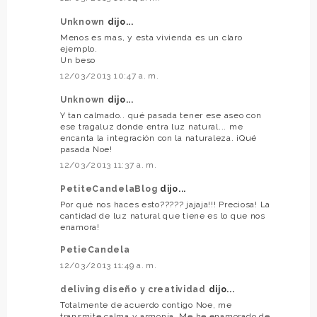
Unknown
dijo...
Menos es mas, y esta vivienda es un claro
ejemplo.
Un beso
12/03/2013 10:47 a. m.
Unknown
dijo...
Y tan calmado.. qué pasada tener ese aseo con
ese tragaluz donde entra luz natural... me
encanta la integración con la naturaleza. ¡Qué
pasada Noe!
12/03/2013 11:37 a. m.
PetiteCandelaBlog
dijo...
Por qué nos haces esto????? jajaja!!! Preciosa! La
cantidad de luz natural que tiene es lo que nos
enamora!
PetieCandela
12/03/2013 11:49 a. m.
deliving diseño y creatividad
dijo...
Totalmente de acuerdo contigo Noe, me
transmite calma y armonía. Me he enamorado de