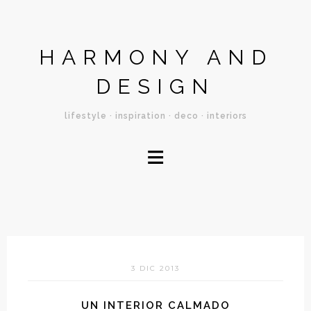
HARMONY AND
DESIGN
lifestyle · inspiration · deco · interiors
≡
3 DIC 2013
UN INTERIOR CALMADO