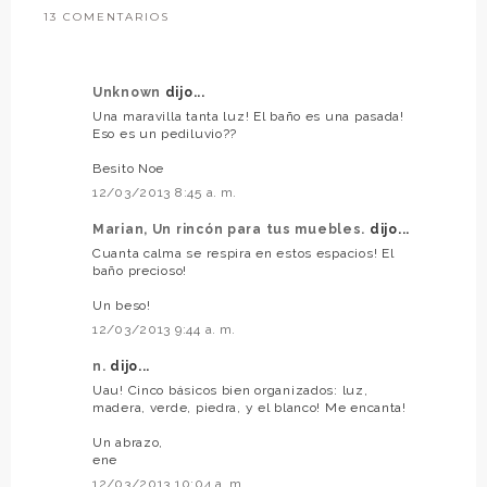
13 COMENTARIOS
Unknown
dijo...
Una maravilla tanta luz! El baño es una pasada!
Eso es un pediluvio??
Besito Noe
12/03/2013 8:45 a. m.
Marian, Un rincón para tus muebles.
dijo...
Cuanta calma se respira en estos espacios! El
baño precioso!
Un beso!
12/03/2013 9:44 a. m.
n.
dijo...
Uau! Cinco básicos bien organizados: luz,
madera, verde, piedra, y el blanco! Me encanta!
Un abrazo,
ene
12/03/2013 10:04 a. m.