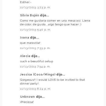
Esther.-
11/13/2013 3:23 p. m.
Silvia Buján
dijo...
Como me gustaría comer en una mesa así. Llena
de color, de gusto...algo tengo que hacer ;)
11/13/2013 5:40 p. m.
Ivana
dijo...
que maravilla!
11/13/2013 7:33 p. m.
Alecia
dijo...
such a beautiful setup
11/13/2013 7:54 p. m.
Jessica (Coco/Mingo)
dijo...
Gorgeous!! I would LOVE to be invited to that
dinner party!
11/13/2013 8:24 p. m.
Unknown
dijo...
¡Preciosa!