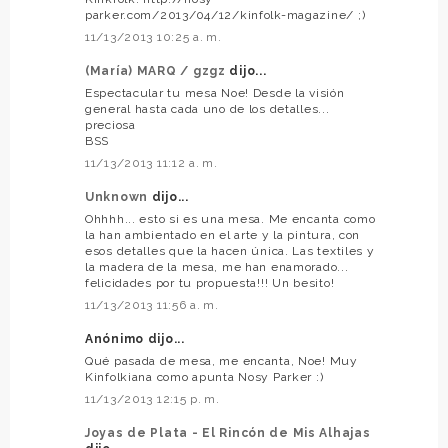
parker.com/2013/04/12/kinfolk-magazine/ ;)
11/13/2013 10:25 a. m.
(María) MARQ / gzgz
dijo...
Espectacular tu mesa Noe! Desde la visión
general hasta cada uno de los detalles...
preciosa
BSS
11/13/2013 11:12 a. m.
Unknown
dijo...
Ohhhh... esto si es una mesa. Me encanta como
la han ambientado en el arte y la pintura, con
esos detalles que la hacen única. Las textiles y
la madera de la mesa, me han enamorado...
felicidades por tu propuesta!!! Un besito!
11/13/2013 11:56 a. m.
Anónimo dijo...
Qué pasada de mesa, me encanta, Noe! Muy
Kinfolkiana como apunta Nosy Parker :)
11/13/2013 12:15 p. m.
Joyas de Plata - El Rincón de Mis Alhajas