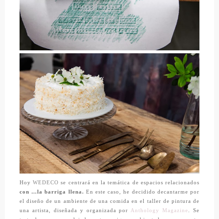
Hoy
WEDECO
se centrará en la temática de espacios relacionados
con …la barriga llena.
En este caso, he decidido decantarme por
el diseño de un ambiente de una comida en el taller de pintura de
una artista, diseñada y organizada por
Anthology Magazine
. Se