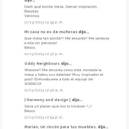
dijo...
Oooh qué bonita mesa. Genial inspiración.
Besotes
Verónica
11/13/2013 12:35 p. m.
Mi casa no es de muñecas
dijo...
Que mesa tan bonita!!! Me encanta!! Me sentaría
a ella sin pensarlo!
Besos.
11/13/2013 12:37 p. m.
Oddy Neighbours
dijo...
Woooow!! Me encanta cómo está montada la
mesa y todos sus detalles! Muy inspirador el
post! ¡Enhorabuena a todo el equipo de
WEDECO!
11/13/2013 12:40 p. m.
| Harmony and design |
dijo...
Sería un placer que nos lo hicieran ^_^
Besos
11/13/2013 12:54 p. m.
Marian, Un rincón para tus muebles.
dijo...