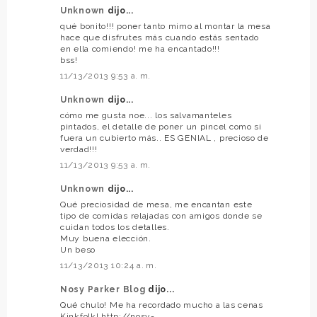
Unknown
dijo...
qué bonito!!! poner tanto mimo al montar la mesa
hace que disfrutes más cuando estás sentado
en ella comiendo! me ha encantado!!!
bss!
11/13/2013 9:53 a. m.
Unknown
dijo...
cómo me gusta noe... los salvamanteles
pintados, el detalle de poner un pincel como si
fuera un cubierto más.. ES GENIAL , precioso de
verdad!!!
11/13/2013 9:53 a. m.
Unknown
dijo...
Qué preciosidad de mesa, me encantan este
tipo de comidas relajadas con amigos donde se
cuidan todos los detalles.
Muy buena elección.
Un beso
11/13/2013 10:24 a. m.
Nosy Parker Blog
dijo...
Qué chulo! Me ha recordado mucho a las cenas
Kinkfolk! http://nosy-