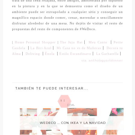
trata de una cena relajada, entre amigos, ambientada por supuesto
en la pintura y en la que se demuestra como el diseño de un
ambiente puede ser extrapolado a cualquier sitio y conseguir un
magnífico espacio donde comer, cenar, merendar o sencillamente
disfrutar alrededor de una mesa.
No dejéis de visitar el resto de
propuestas del resto de componentes de #WeDeco.
|
|
|
Home Personal Shopper
|
The Juju Hat
Meu Canto
Petite
|
|
|
Candela
La Bici Azul
Mi Casa no es de Muñecas
Decora tu
|
|
|
|
|
La Garbatella
Alma
Deliving
Énola
Estilo Escandinavo
vía: anthologyartdinner
TAMBIÉN TE PUEDE INTERESAR...
WEDECO ... CON IKEA Y LA NAVIDAD