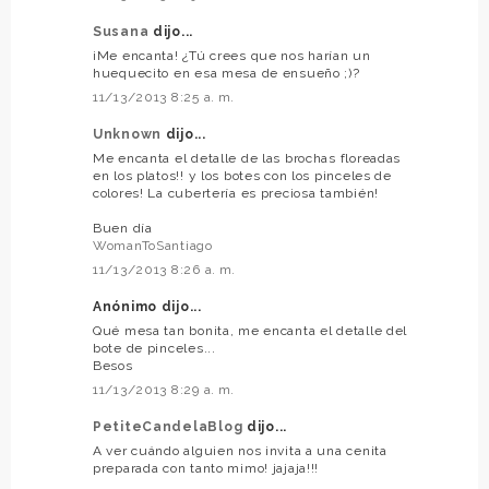
Susana
dijo...
¡Me encanta! ¿Tú crees que nos harían un
huequecito en esa mesa de ensueño ;)?
11/13/2013 8:25 a. m.
Unknown
dijo...
Me encanta el detalle de las brochas floreadas
en los platos!! y los botes con los pinceles de
colores! La cubertería es preciosa también!
Buen día
WomanToSantiago
11/13/2013 8:26 a. m.
Anónimo dijo...
Qué mesa tan bonita, me encanta el detalle del
bote de pinceles...
Besos
11/13/2013 8:29 a. m.
PetiteCandelaBlog
dijo...
A ver cuándo alguien nos invita a una cenita
preparada con tanto mimo! jajaja!!!