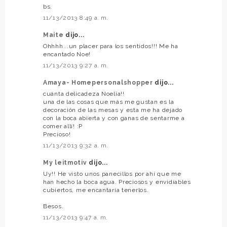
bs.
11/13/2013 8:49 a. m.
Maite
dijo...
Ohhhh...un placer para los sentidos!!! Me ha
encantado Noe!
11/13/2013 9:27 a. m.
Amaya- Homepersonalshopper
dijo...
cuánta delicadeza Noelia!!
una de las cosas que más me gustan es la
decoración de las mesas y esta me ha dejado
con la boca abierta y con ganas de sentarme a
comer allí! :P
Precioso!
11/13/2013 9:32 a. m.
My leitmotiv
dijo...
Uy!! He visto unos panecillos por ahí que me
han hecho la boca agua. Preciosos y envidiables
cubiertos, me encantaría tenerlos.
Besos.
11/13/2013 9:47 a. m.