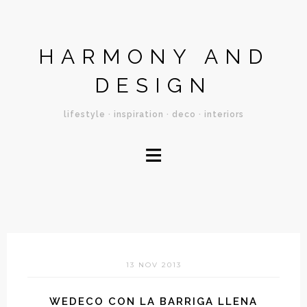
HARMONY AND
DESIGN
lifestyle · inspiration · deco · interiors
≡
13 NOV 2013
WEDECO CON LA BARRIGA LLENA