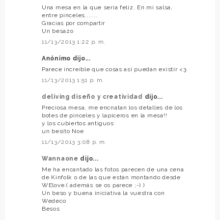
Una mesa en la que sería feliz. En mi salsa,
entre pinceles.......
Gracias por compartir
Un besazo
11/13/2013 1:22 p. m.
Anónimo dijo...
Parece increíble que cosas así puedan existir <3
11/13/2013 1:51 p. m.
deliving diseño y creatividad
dijo...
Preciosa mesa, me encnatan los detalles de los
botes de pinceles y lapiceros en la mesa!!
y los cubiertos antiguos
un besito Noe
11/13/2013 3:08 p. m.
Wannaone
dijo...
Me ha encantado las fotos parecen de una cena
de Kinfolk o de las que están montando desde
WElove.( además se os parece ;-) )
Un beso y buena iniciativa la vuestra con
Wedeco
Besos