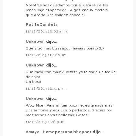
Nosotras nos quedamos con el detalle de los
leños bajo el aparador... Algo tiene la madera
que aporta una calidez especial.
PetiteCandela
11/12/2013 10:02 a. m.
Unknown
dijo...
Qué sitio más blaaanco… maaaas bonito (L)
11/12/2013 11:42 a. m.
Unknown
dijo...
Qué móvil tan maravillosos!! yo le daría un toque
de color.
Un beso
11/12/2013 12:31 p. m.
Unknown
dijo...
Wow Noe!! Para mi tampoco necesita nada más,
una armonía y equilibrio perfectos. Gracias por
mostrarnos estas bellezas. Besos!!
11/12/2013 1:26 p. m.
Amaya- Homepersonalshopper
dijo...