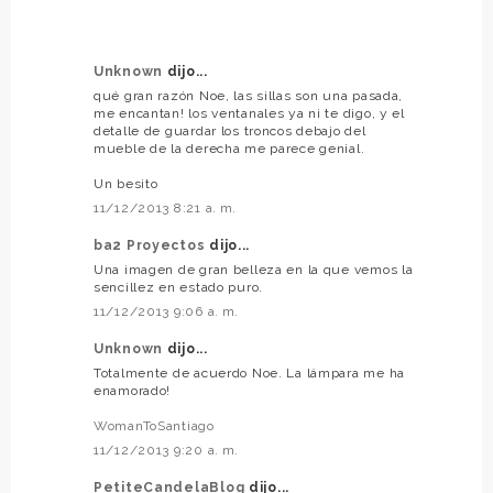
Unknown
dijo...
qué gran razón Noe, las sillas son una pasada,
me encantan! los ventanales ya ni te digo, y el
detalle de guardar los troncos debajo del
mueble de la derecha me parece genial.
Un besito
11/12/2013 8:21 a. m.
ba2 Proyectos
dijo...
Una imagen de gran belleza en la que vemos la
sencillez en estado puro.
11/12/2013 9:06 a. m.
Unknown
dijo...
Totalmente de acuerdo Noe. La lámpara me ha
enamorado!
WomanToSantiago
11/12/2013 9:20 a. m.
PetiteCandelaBlog
dijo...