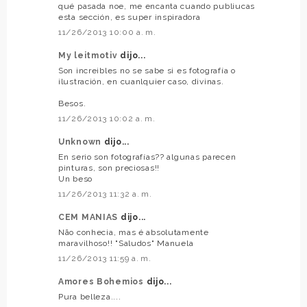
qué pasada noe, me encanta cuando publiucas
esta sección, es super inspiradora
11/26/2013 10:00 a. m.
My leitmotiv
dijo...
Son increibles no se sabe si es fotografía o
ilustración, en cuanlquier caso, divinas.
Besos.
11/26/2013 10:02 a. m.
Unknown
dijo...
En serio son fotografías?? algunas parecen
pinturas, son preciosas!!
Un beso
11/26/2013 11:32 a. m.
CEM MANIAS
dijo...
Não conhecia, mas é absolutamente
maravilhoso!! "Saludos" Manuela
11/26/2013 11:59 a. m.
Amores Bohemios
dijo...
Pura belleza....