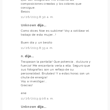
composiciones creadas y los colores que
consigue.
Besos
11/26/2013 8:30 a. m.
Unknown
dijo...
Como dices Noe es sublime! Voy a cotillear el
trabajo de esta mujer...!
Buen día y un besito
11/26/2013 8:33 a. m.
n.
dijo...
Traspasan la pantalla! Que potencia , dulzura y
fuerza! Me encantaría verla a ella. Seguro que
sus fotografías son un reflejo de su
personalidad. Brutales! Y a estas horas son un
chute de energía!
Voy a investigar...
Gracias!
ene
11/26/2013 9:06 a. m.
Unknown
dijo...