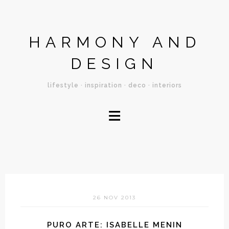
HARMONY AND
DESIGN
lifestyle · inspiration · deco · interiors
≡
26 NOV 2013
PURO ARTE: ISABELLE MENIN