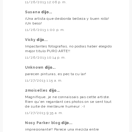
11/26/2013 12:06 p. m.
Susana
dijo...
¡Una artista que desborda belleza y buen rollo!
¡Un beso!
11/26/2013 1:00 p. m.
Vicky
dijo...
Impactantes fotografías, no podías haber elegido
mejor titulo PURO ARTE!!
11/26/2013 10:14 p. m.
Unknown
dijo...
parecen pinturas, es pec ta cu lar!
11/27/2013 1:15 a. m.
2moiselles
dijo...
Magnifique, je ne connaissais pas cette artiste.
Rien qu'en regardant ces photos on se sent tout
de suite de meilleure humeur :-)
11/27/2013 9:35 a. m.
Nosy Parker blog
dijo...
impresionante!! Parece una mezcla entre