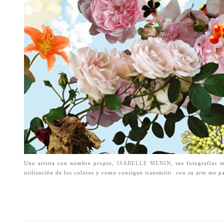
Una artista con nombre propio,
ISABELLE MENIN,
sus fotografías 
utilización de los colores y como consigue transmitir
con su arte me p