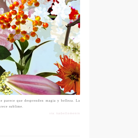
me parece que desprenden magia y belleza. La
arece sublime.
vía: isabellemenin