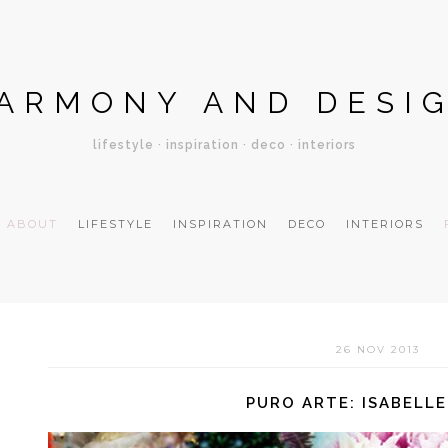
ARMONY AND DESI
lifestyle · inspiration · deco · interiors
ABOUT
LIFESTYLE
INSPIRATION
DECO
INTERIORS
26 NOV 2013
PURO ARTE: ISABELLE