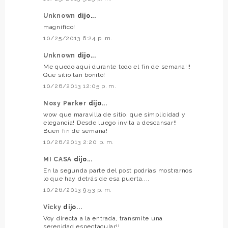
Unknown
dijo...
magnifico!
10/25/2013 6:24 p. m.
Unknown
dijo...
Me quedo aquí durante todo el fin de semana!!!
Que sitio tan bonito!
10/26/2013 12:05 p. m.
Nosy Parker
dijo...
wow que maravilla de sitio, que simplicidad y
elegancia! Desde luego invita a descansar!!
Buen fin de semana!
10/26/2013 2:20 p. m.
MI CASA
dijo...
En la segunda parte del post podrias mostrarnos
lo que hay detrás de esa puerta....
10/26/2013 9:53 p. m.
Vicky
dijo...
Voy directa a la entrada, transmite una
serenidad espectacular!!