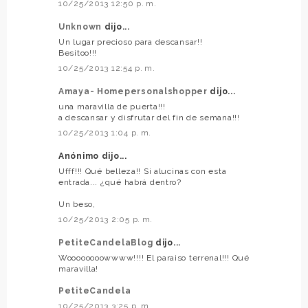
10/25/2013 12:50 p. m.
Unknown
dijo...
Un lugar precioso para descansar!!
Besitoo!!!
10/25/2013 12:54 p. m.
Amaya- Homepersonalshopper
dijo...
una maravilla de puerta!!!
a descansar y disfrutar del fin de semana!!!
10/25/2013 1:04 p. m.
Anónimo dijo...
Ufff!!! Qué belleza!! Si alucinas con esta
entrada... ¿qué habrá dentro?
Un beso,
10/25/2013 2:05 p. m.
PetiteCandelaBlog
dijo...
Woooooooowwww!!!! El paraiso terrenal!!! Qué
maravilla!
PetiteCandela
10/25/2013 3:25 p. m.