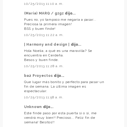
10/25/2013 11:10 a. m.
(María) MARQ / gzgz
dijo...
Pues no, yo tampoco me negaría a pasar...
Preciosa la primera imagen!
BSS y buen finde!
10/25/2013 11:22 a. m.
| Harmony and design |
dijo...
Hola Noelia, a qué es una maravilla? Se
encuentra en Cerdeña.
Besos y buen finde.
10/25/2013 11:28 a. m.
ba2 Proyectos
dijo...
Que lugar más bonito y perfecto para pasar un
fin de semana. La última imagen es
espectacular.
10/25/2013 11:58 a. m.
Unknown
dijo...
Este finde paso por esta puerta si o sí, me
vendrá muy bien!! Precioso... Feliz fin de
semana! Besitos!!