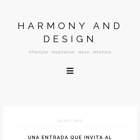
HARMONY AND
DESIGN
lifestyle · inspiration · deco · interiors
≡
25 OCT 2013
UNA ENTRADA QUE INVITA AL