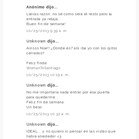
Anónimo dijo...
Llevas razón, no sé como será el resto pero la
entrada ya relaja...
Buen fin de semana!
10/25/2013 9:39 a. m.
Unknown
dijo...
Ainsss Noe!! ¿Dónde es? allí iba yo con los ojitos
cerrados!!
Feliz finde
WomanToSantiago
10/25/2013 10:19 a. m.
Unknown
dijo...
No me importaría nada entrar por esa puerta
para quedarme...
Feliz fin de semana.
Un beso
10/25/2013 10:32 a. m.
Unknown
dijo...
IDEAL... y no quiero ni pensar en las vistas que
habrá alrededor <3