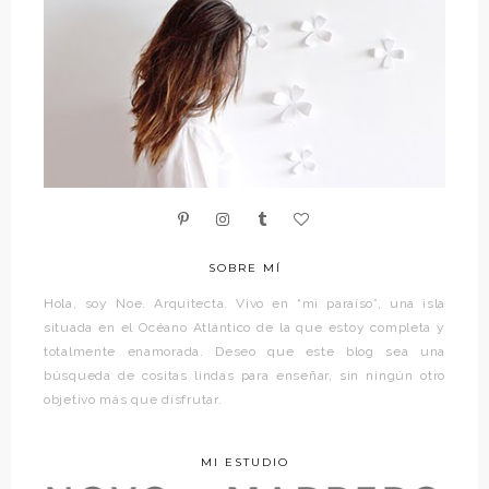
SOBRE MÍ
Hola, soy Noe. Arquitecta. Vivo en “mi paraíso”, una isla
situada en el Océano Atlántico de la que estoy completa y
totalmente enamorada. Deseo que este blog sea una
búsqueda de cositas lindas para enseñar, sin ningún otro
objetivo más que disfrutar.
MI ESTUDIO