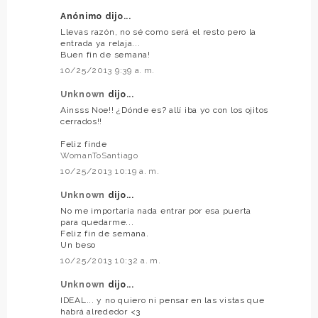
Anónimo dijo...
Llevas razón, no sé como será el resto pero la
entrada ya relaja...
Buen fin de semana!
10/25/2013 9:39 a. m.
Unknown
dijo...
Ainsss Noe!! ¿Dónde es? allí iba yo con los ojitos
cerrados!!
Feliz finde
WomanToSantiago
10/25/2013 10:19 a. m.
Unknown
dijo...
No me importaría nada entrar por esa puerta
para quedarme...
Feliz fin de semana.
Un beso
10/25/2013 10:32 a. m.
Unknown
dijo...
IDEAL... y no quiero ni pensar en las vistas que
habrá alrededor <3