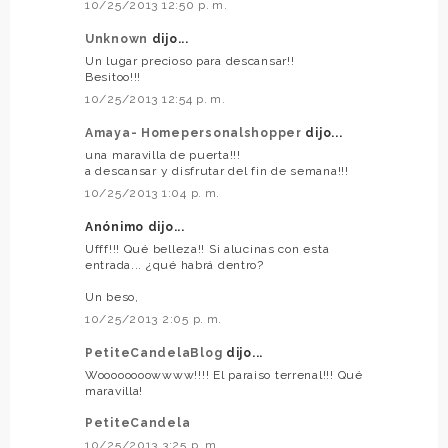
10/25/2013 12:50 p. m.
Unknown
dijo...
Un lugar precioso para descansar!!
Besitoo!!!
10/25/2013 12:54 p. m.
Amaya- Homepersonalshopper
dijo...
una maravilla de puerta!!!
a descansar y disfrutar del fin de semana!!!
10/25/2013 1:04 p. m.
Anónimo dijo...
Ufff!!! Qué belleza!! Si alucinas con esta
entrada... ¿qué habrá dentro?
Un beso,
10/25/2013 2:05 p. m.
PetiteCandelaBlog
dijo...
Woooooooowwww!!!! El paraiso terrenal!!! Qué
maravilla!
PetiteCandela
10/25/2013 3:25 p. m.