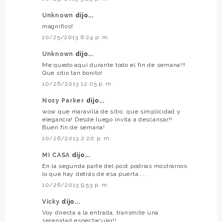
Unknown
dijo...
magnifico!
10/25/2013 6:24 p. m.
Unknown
dijo...
Me quedo aquí durante todo el fin de semana!!!
Que sitio tan bonito!
10/26/2013 12:05 p. m.
Nosy Parker
dijo...
wow que maravilla de sitio, que simplicidad y
elegancia! Desde luego invita a descansar!!
Buen fin de semana!
10/26/2013 2:20 p. m.
MI CASA
dijo...
En la segunda parte del post podrias mostrarnos
lo que hay detrás de esa puerta....
10/26/2013 9:53 p. m.
Vicky
dijo...
Voy directa a la entrada, transmite una
serenidad espectacular!!