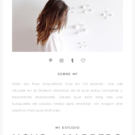
SOBRE MÍ
Hola, soy Noe. Arquitecta. Vivo en “mi paraíso”, una isla
situada en el Océano Atlántico de la que estoy completa y
totalmente enamorada. Deseo que este blog sea una
búsqueda de cositas lindas para enseñar, sin ningún otro
objetivo más que disfrutar.
MI ESTUDIO