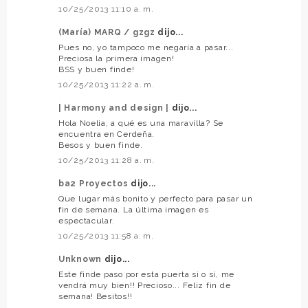
10/25/2013 11:10 a. m.
(María) MARQ / gzgz
dijo...
Pues no, yo tampoco me negaría a pasar...
Preciosa la primera imagen!
BSS y buen finde!
10/25/2013 11:22 a. m.
| Harmony and design |
dijo...
Hola Noelia, a qué es una maravilla? Se
encuentra en Cerdeña.
Besos y buen finde.
10/25/2013 11:28 a. m.
ba2 Proyectos
dijo...
Que lugar más bonito y perfecto para pasar un
fin de semana. La última imagen es
espectacular.
10/25/2013 11:58 a. m.
Unknown
dijo...
Este finde paso por esta puerta si o sí, me
vendrá muy bien!! Precioso... Feliz fin de
semana! Besitos!!