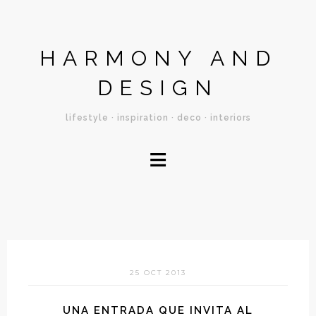
HARMONY AND
DESIGN
lifestyle · inspiration · deco · interiors
≡
25 OCT 2013
UNA ENTRADA QUE INVITA AL