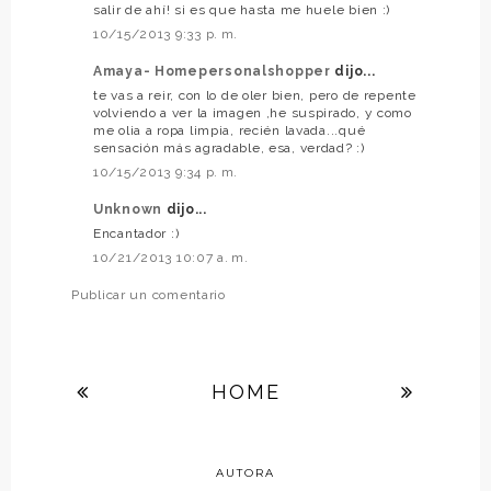
salir de ahí! si es que hasta me huele bien :)
10/15/2013 9:33 p. m.
Amaya- Homepersonalshopper
dijo...
te vas a reir, con lo de oler bien, pero de repente
volviendo a ver la imagen ,he suspirado, y como
me olia a ropa limpia, recién lavada...qué
sensación más agradable, esa, verdad? :)
10/15/2013 9:34 p. m.
Unknown
dijo...
Encantador :)
10/21/2013 10:07 a. m.
Publicar un comentario
HOME
AUTORA