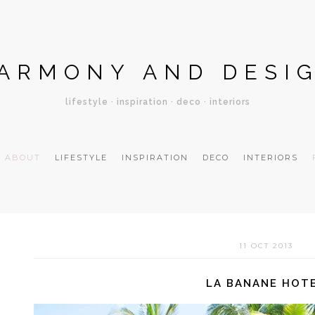
ARMONY AND DESI
lifestyle · inspiration · deco · interiors
ABOUT
LIFESTYLE
INSPIRATION
DECO
INTERIORS
11 OCT 2013
LA BANANE HOT