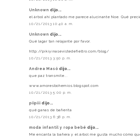
Unknown
dijo...
el árbol ahí plantado me parece alucinante Noe. Qué prec
10/21/2013 10:40 a. m.
Unknown
dijo...
Qué lagar tan relajante por favor.
http://pikiyinasevistedefieltro.com/blog/
10/21/2013 3:50 p. m.
Andrea Masó
dijo...
que paz transmite...
www.amoresbohemios.blogspot.com
10/21/2013 5:00 p. m.
piipiii
dijo...
qué ganas de bañerita
10/21/2013 6:38 p. m.
moda infantil y ropa bebé
dijo...
Me encanta la bañera y el árbol me gusta mucho cómo q