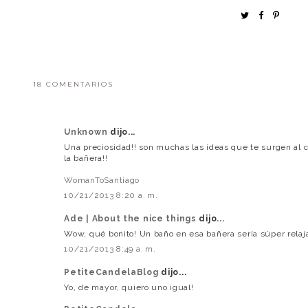
18 COMENTARIOS
Unknown
dijo...
Una preciosidad!! son muchas las ideas que te surgen al c
la bañera!!
WomanToSantiago
10/21/2013 8:20 a. m.
Ade | About the nice things
dijo...
Wow, qué bonito! Un baño en esa bañera sería súper relaj
10/21/2013 8:49 a. m.
PetiteCandelaBlog
dijo...
Yo, de mayor, quiero uno igual!