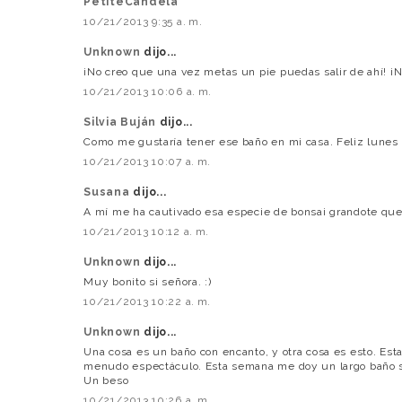
PetiteCandela
10/21/2013 9:35 a. m.
Unknown
dijo...
¡No creo que una vez metas un pie puedas salir de ahí! ¡
10/21/2013 10:06 a. m.
Silvia Buján
dijo...
Como me gustaría tener ese baño en mi casa. Feliz lunes 
10/21/2013 10:07 a. m.
Susana
dijo...
A mí me ha cautivado esa especie de bonsai grandote que p
10/21/2013 10:12 a. m.
Unknown
dijo...
Muy bonito si señora. :)
10/21/2013 10:22 a. m.
Unknown
dijo...
Una cosa es un baño con encanto, y otra cosa es esto. Es
menudo espectáculo. Esta semana me doy un largo baño si
Un beso
10/21/2013 10:26 a. m.