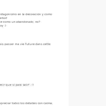
rotagonismo en la decoración y como
rbol!
rece como un abandonado, no?
oy :)
rrais passer ma vie future dans cette
ir que sí para salir! ;-)
preciar todos los detalles con calma,