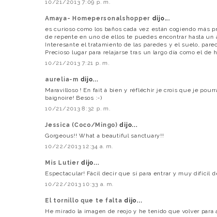
10/21/2013 7:09 p. m.
Amaya- Homepersonalshopper
dijo...
es curioso como los baños cada vez están cogiendo más p
de repente en uno de ellos te puedes encontrar hasta un á
Interesante el tratamiento de las paredes y el suelo, pa
Precioso lugar para relajarse tras un largo día como el de h
10/21/2013 7:21 p. m.
aurelia-m
dijo...
Maravilloso ! En fait à bien y réfléchir je crois que je pou
baignoire! Besos :-)
10/21/2013 8:32 p. m.
Jessica (Coco/Mingo)
dijo...
Gorgeous!! What a beautiful sanctuary!!
10/22/2013 12:34 a. m.
Mis Lutier
dijo...
Espectacular! Fácil decir que sí para entrar y muy difícil dec
10/22/2013 10:33 a. m.
El tornillo que te falta
dijo...
He mirado la imagen de reojo y he tenido que volver para a