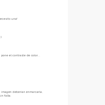
Necesito una!
:)
one el contraste de color...
ta imagen deberían enmarcarla,
n falta.