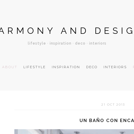
ARMONY AND DESI
lifestyle · inspiration · deco · interiors
ABOUT
LIFESTYLE
INSPIRATION
DECO
INTERIORS
21 OCT 2013
UN BAÑO CON ENC