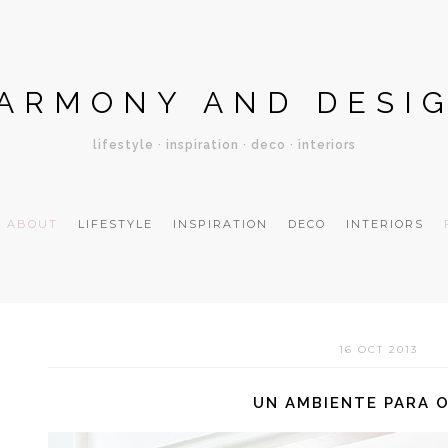
ARMONY AND DESI
lifestyle · inspiration · deco · interiors
ABOUT
LIFESTYLE
INSPIRATION
DECO
INTERIORS
16 OCT 2013
UN AMBIENTE PARA 