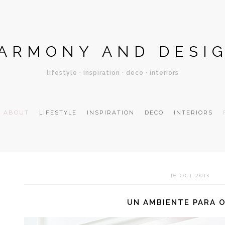
ARMONY AND DESI
lifestyle · inspiration · deco · interiors
ABOUT
LIFESTYLE
INSPIRATION
DECO
INTERIORS
16 OCT 2013
UN AMBIENTE PARA 