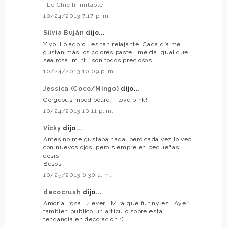
· Le Chic Inimitable ·
10/24/2013 7:17 p. m.
Silvia Buján
dijo...
Y yo. Lo adoro...es tan relajante. Cada día me
gustan más los colores pastel, me da igual que
sea rosa, mint...son todos preciosos
10/24/2013 10:09 p. m.
Jessica (Coco/Mingo)
dijo...
Gorgeous mood board! I love pink!
10/24/2013 10:11 p. m.
Vicky
dijo...
Antes no me gustaba nada, pero cada vez lo veo
con nuevos ojos, pero siempre en pequeñas
dosis.
Besos
10/25/2013 6:30 a. m.
decocrush
dijo...
Amor al rosa...4 ever ! Mira que funny es ! Ayer
tambien publico un articulo sobre esta
tendancia en decoracion :)