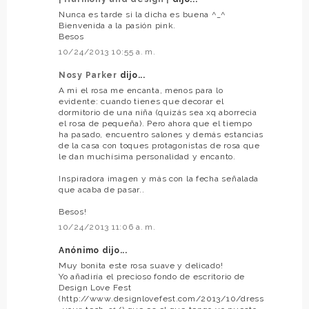
Nunca es tarde si la dicha es buena ^_^
Bienvenida a la pasión pink.
Besos
10/24/2013 10:55 a. m.
Nosy Parker
dijo...
A mi el rosa me encanta, menos para lo
evidente: cuando tienes que decorar el
dormitorio de una niña (quizás sea xq aborrecia
el rosa de pequeña). Pero ahora que el tiempo
ha pasado, encuentro salones y demás estancias
de la casa con toques protagonistas de rosa que
le dan muchísima personalidad y encanto.
Inspiradora imagen y más con la fecha señalada
que acaba de pasar..
Besos!
10/24/2013 11:06 a. m.
Anónimo dijo...
Muy bonita este rosa suave y delicado!
Yo añadiría el precioso fondo de escritorio de
Design Love Fest
(http://www.designlovefest.com/2013/10/dress