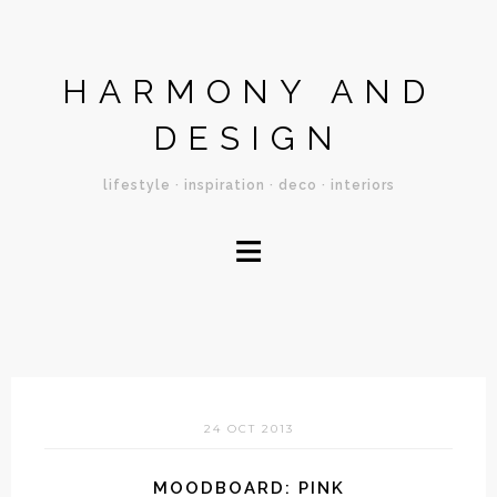
HARMONY AND
DESIGN
lifestyle · inspiration · deco · interiors
≡
24 OCT 2013
MOODBOARD: PINK