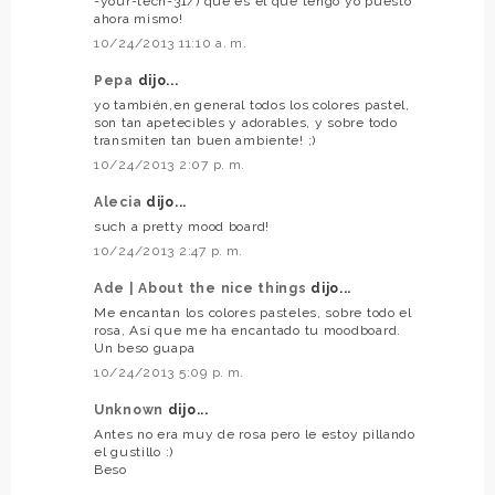
-your-tech-31/) que es el que tengo yo puesto
ahora mismo!
10/24/2013 11:10 a. m.
Pepa
dijo...
yo también,en general todos los colores pastel,
son tan apetecibles y adorables, y sobre todo
transmiten tan buen ambiente! ;)
10/24/2013 2:07 p. m.
Alecia
dijo...
such a pretty mood board!
10/24/2013 2:47 p. m.
Ade | About the nice things
dijo...
Me encantan los colores pasteles, sobre todo el
rosa, Así que me ha encantado tu moodboard.
Un beso guapa
10/24/2013 5:09 p. m.
Unknown
dijo...
Antes no era muy de rosa pero le estoy pillando
el gustillo :)
Beso