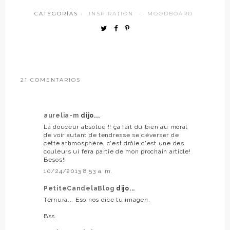
CATEGORÍAS ·
INSPIRATION
·
MOODBOARD
21 COMENTARIOS
aurelia-m
dijo...
La douceur absolue !! ça fait du bien au moral
de voir autant de tendresse se déverser de
cette athmosphère. c'est drôle c'est une des
couleurs ui fera partie de mon prochain article!
Besos!!
10/24/2013 8:53 a. m.
PetiteCandelaBlog
dijo...
Ternura... Eso nos dice tu imagen.
Bss.