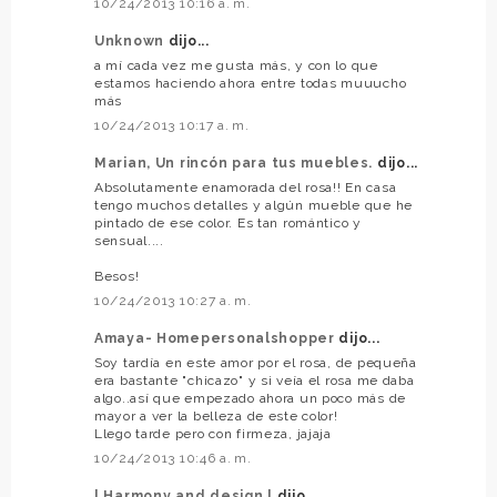
10/24/2013 10:16 a. m.
Unknown
dijo...
a mí cada vez me gusta más, y con lo que
estamos haciendo ahora entre todas muuucho
más
10/24/2013 10:17 a. m.
Marian, Un rincón para tus muebles.
dijo...
Absolutamente enamorada del rosa!! En casa
tengo muchos detalles y algún mueble que he
pintado de ese color. Es tan romántico y
sensual....
Besos!
10/24/2013 10:27 a. m.
Amaya- Homepersonalshopper
dijo...
Soy tardía en este amor por el rosa, de pequeña
era bastante "chicazo" y si veía el rosa me daba
algo..así que empezado ahora un poco más de
mayor a ver la belleza de este color!
Llego tarde pero con firmeza, jajaja
10/24/2013 10:46 a. m.
| Harmony and design |
dijo...