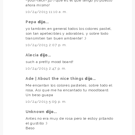
-your-tech-31/) que es el que tengo yo puesto
ahora mismo!
10/24/2013 11:10 a. m.
Pepa
dijo...
yo también,en general todos los colores pastel,
son tan apetecibles y adorables, y sobre todo
transmiten tan buen ambiente! ;)
10/24/2013 2:07 p. m.
Alecia
dijo...
such a pretty mood board!
10/24/2013 2:47 p. m.
Ade | About the nice things
dijo...
Me encantan los colores pasteles, sobre todo el
rosa, Así que me ha encantado tu moodboard.
Un beso guapa
10/24/2013 5:09 p. m.
Unknown
dijo...
Antes no era muy de rosa pero le estoy pillando
el gustillo :)
Beso