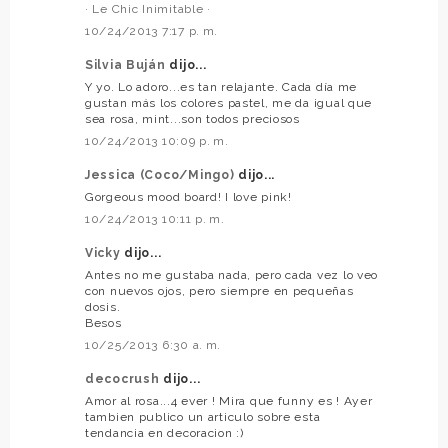
· Le Chic Inimitable ·
10/24/2013 7:17 p. m.
Silvia Buján
dijo...
Y yo. Lo adoro...es tan relajante. Cada día me
gustan más los colores pastel, me da igual que
sea rosa, mint...son todos preciosos
10/24/2013 10:09 p. m.
Jessica (Coco/Mingo)
dijo...
Gorgeous mood board! I love pink!
10/24/2013 10:11 p. m.
Vicky
dijo...
Antes no me gustaba nada, pero cada vez lo veo
con nuevos ojos, pero siempre en pequeñas
dosis.
Besos
10/25/2013 6:30 a. m.
decocrush
dijo...
Amor al rosa...4 ever ! Mira que funny es ! Ayer
tambien publico un articulo sobre esta
tendancia en decoracion :)