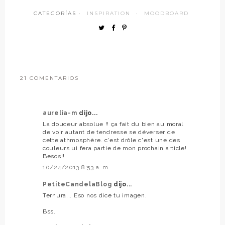
CATEGORÍAS ·
INSPIRATION
·
MOODBOARD
21 COMENTARIOS
aurelia-m
dijo...
La douceur absolue !! ça fait du bien au moral
de voir autant de tendresse se déverser de
cette athmosphère. c'est drôle c'est une des
couleurs ui fera partie de mon prochain article!
Besos!!
10/24/2013 8:53 a. m.
PetiteCandelaBlog
dijo...
Ternura... Eso nos dice tu imagen.
Bss.