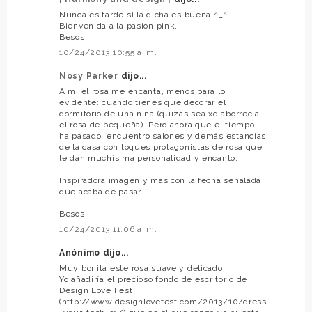
Nunca es tarde si la dicha es buena ^_^
Bienvenida a la pasión pink.
Besos
10/24/2013 10:55 a. m.
Nosy Parker
dijo...
A mi el rosa me encanta, menos para lo
evidente: cuando tienes que decorar el
dormitorio de una niña (quizás sea xq aborrecia
el rosa de pequeña). Pero ahora que el tiempo
ha pasado, encuentro salones y demás estancias
de la casa con toques protagonistas de rosa que
le dan muchísima personalidad y encanto.
Inspiradora imagen y más con la fecha señalada
que acaba de pasar..
Besos!
10/24/2013 11:06 a. m.
Anónimo dijo...
Muy bonita este rosa suave y delicado!
Yo añadiría el precioso fondo de escritorio de
Design Love Fest
(http://www.designlovefest.com/2013/10/dress