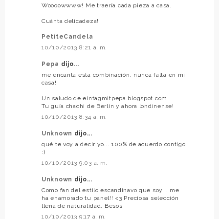
Woooowwww! Me traería cada pieza a casa.
Cuánta delicadeza!
PetiteCandela
10/10/2013 8:21 a. m.
Pepa
dijo...
me encanta esta combinación, nunca falta en mi
casa!
Un saludo de eintagmitpepa.blogspot.com
Tu guía chachi de Berlín y ahora londinense!
10/10/2013 8:34 a. m.
Unknown
dijo...
qué te voy a decir yo... 100% de acuerdo contigo
:)
10/10/2013 9:03 a. m.
Unknown
dijo...
Como fan del estilo escandinavo que soy... me
ha enamorado tu panel!! <3 Preciosa selección
llena de naturalidad. Besos
10/10/2013 9:17 a. m.