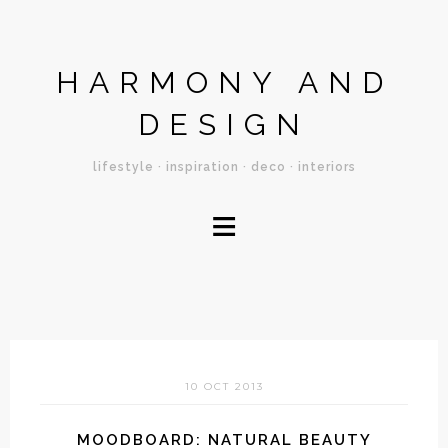
HARMONY AND
DESIGN
lifestyle · inspiration · deco · interiors
≡
10 OCT 2013
MOODBOARD: NATURAL BEAUTY