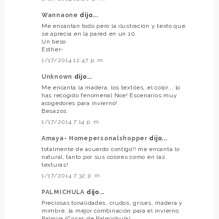
Wannaone
dijo...
Me encantan todo pero la ilustración y texto que
se aprecia en la pared en un 10.
Un beso
Esther-
1/17/2014 12:47 p. m.
Unknown
dijo...
Me encanta la madera, los textiles, el color... lo
has recogido fenomenal Noe! Escenarios muy
acogedores para invierno!
Besazos.
1/17/2014 7:14 p. m.
Amaya- Homepersonalshopper
dijo...
totalmente de acuerdo contigo!! me encanta lo
natural, tanto por sus colores como en las
texturas!
1/17/2014 7:32 p. m.
PALMICHULA
dijo...
Preciosas tonalidades, crudos, grises, madera y
mimbre, la mejor combinación para el invierno.
Palmira (Cosas de Palmichula)