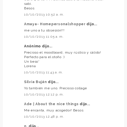
sabi.
Besos
10/10/2013 10:52 a. m.
Amaya- Homepersonalshopper
dijo...
me uno a tu obsesión!!!
10/10/2013 11:05 a. m.
Anónimo dijo...
Precioso el moodboard, muy rústico y cálido!
Perfecto para el otoño :)
Un beso*
Lorena
10/10/2013 11:43 a. m.
Silvia Buján
dijo...
Yo también me uno. Precioso collage
10/10/2013 12:12 p. m.
Ade | About the nice things
dijo...
Me encanta, muy acogedor! Besos
10/10/2013 12:48 p. m.
n.
dijo...