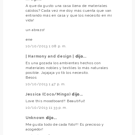
A que da gusto una casa llena de materiales
cálidos? Cada vez me doy más cuenta que van
entrando más en casa y que los necesito en mi
vida!
un abrazo!
ene
10/10/2013 1:08 p. m.
| Harmony and design |
dijo...
Es una gozada los ambientes hechos con
materiales nobles y textiles lo más naturales
posible. Jajajaja yo tb los necesito.
Besos
10/10/2013 1:47 p. m.
Jessica (Coco/Mingo)
dijo...
Love this moodboard!! Beautiful!
10/10/2013 11:33 p. m.
Unknown
dijo...
Me gusta todo de cada foto!!! Es precioso y
acogedor!