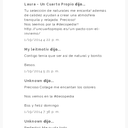
Laura - Un Cuarto Propio
dijo...
Tu selección de naturales me encanta! además
de calidez ayudan a crear una atmósfera
tranquila y relajada. Precioso!
Nos leemos por la #decopedia!!
http://uncuartopropio.es/un-pacto-con-el-
invierno/
1/19/2014 4:22 p. m.
My leitmotiv
dijo...
Contigo tenía que ser así de natural y bonito.
Besos.
1/19/2014 5:21 p. m.
Unknown
dijo...
Precioso Collage me encantan los colores
Nos vemos en la #decopedia
Bss y feliz domingo
1/19/2014 7:36 p. m.
Unknown
dijo...
Perfecto¡¡ Me gusta todo...