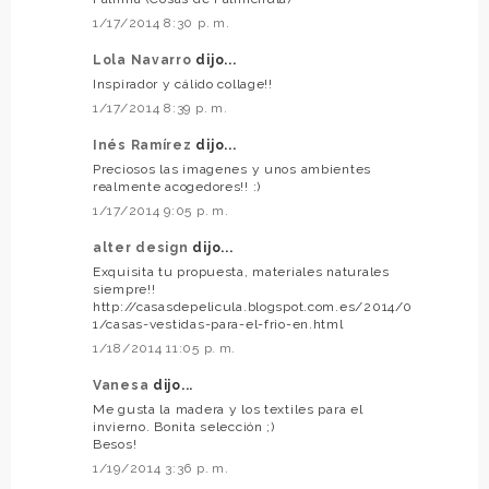
1/17/2014 8:30 p. m.
Lola Navarro
dijo...
Inspirador y cálido collage!!
1/17/2014 8:39 p. m.
Inés Ramírez
dijo...
Preciosos las imagenes y unos ambientes
realmente acogedores!! :)
1/17/2014 9:05 p. m.
alter design
dijo...
Exquisita tu propuesta, materiales naturales
siempre!!
http://casasdepelicula.blogspot.com.es/2014/0
1/casas-vestidas-para-el-frio-en.html
1/18/2014 11:05 p. m.
Vanesa
dijo...
Me gusta la madera y los textiles para el
invierno. Bonita selección ;)
Besos!
1/19/2014 3:36 p. m.