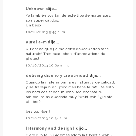
Unknown
dijo...
Yo también soy fan de este tipo de materiales,
son super cálidos.
Un beso
10/10/2013 9:45 a. m.
aurelia-m
dijo...
Qu'est ce que j'aime cette douceur des tons
naturels! Très beau choix d'associations de
photos!
10/10/2013 10:05 a. m.
deliving diseño y creatividad
dijo...
Cuando la materia prima es natural y de calidad,
y se trabaja bien, poco más hace falta!!! De esto
los nórdicos saben mucho. Me encnata tu
tablero, te ha quedado muy "wabi-sabi" ¿leiste
el libro?
besitos Noe!!
10/10/2013 10:34 a. m.
| Harmony and design |
dijo...
Claro q lo leí ;-) Además adoro la filosofía wabi-