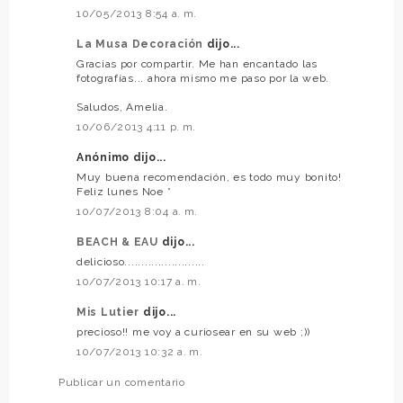
10/05/2013 8:54 a. m.
La Musa Decoración
dijo...
Gracias por compartir. Me han encantado las
fotografías... ahora mismo me paso por la web.
Saludos, Amelia.
10/06/2013 4:11 p. m.
Anónimo dijo...
Muy buena recomendación, es todo muy bonito!
Feliz lunes Noe *
10/07/2013 8:04 a. m.
BEACH & EAU
dijo...
delicioso........................
10/07/2013 10:17 a. m.
Mis Lutier
dijo...
precioso!! me voy a curiosear en su web ;))
10/07/2013 10:32 a. m.
Publicar un comentario