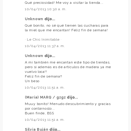
Qué preciosidad! Me voy a visitar la tienda...
10/04/2013 10:30 a. m.
Unknown
dijo...
Qué bonito, no sé qué tienen las cucharas para
la miel que me encantan! Feliz fin de semana!
· Le Chic Inimitable ·
10/04/2013 11:37 a. m.
Unknown
dijo...
A mi también me encantan este tipo de tiendas,
pero si además es de artículos de madera ya me
vuelvo loca!!
Feliz fin de semana!!
Un beso
10/04/2013 11:51 a. m.
(María) MARQ / gzgz
dijo...
Muuy bonito! Menudo descubrimiento y gracias
por contárnoslo...
Buen finde, BSS
10/04/2013 11:51 a. m.
Silvia Buján
dijo...