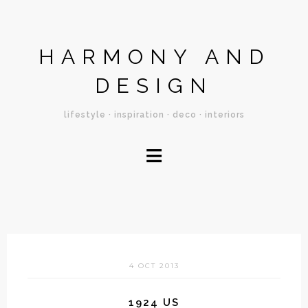
HARMONY AND
DESIGN
lifestyle · inspiration · deco · interiors
≡
4 OCT 2013
1924 US