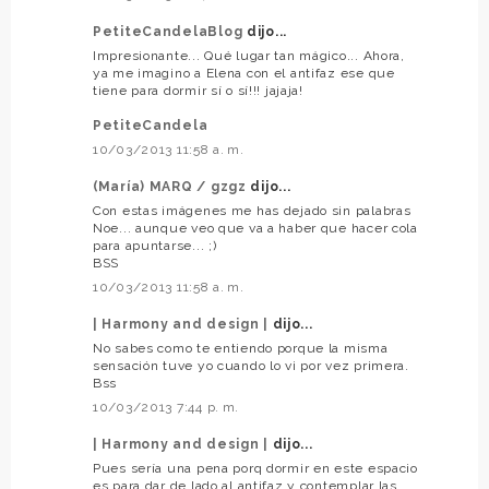
PetiteCandelaBlog
dijo...
Impresionante... Qué lugar tan mágico... Ahora,
ya me imagino a Elena con el antifaz ese que
tiene para dormir sí o sí!!! jajaja!
PetiteCandela
10/03/2013 11:58 a. m.
(María) MARQ / gzgz
dijo...
Con estas imágenes me has dejado sin palabras
Noe... aunque veo que va a haber que hacer cola
para apuntarse... ;)
BSS
10/03/2013 11:58 a. m.
| Harmony and design |
dijo...
No sabes como te entiendo porque la misma
sensación tuve yo cuando lo vi por vez primera.
Bss
10/03/2013 7:44 p. m.
| Harmony and design |
dijo...
Pues sería una pena porq dormir en este espacio
es para dar de lado al antifaz y contemplar las