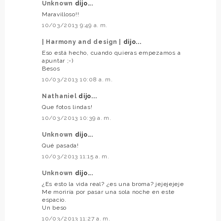
Unknown
dijo...
Maravilloso!!
10/03/2013 9:49 a. m.
| Harmony and design |
dijo...
Eso está hecho, cuando quieras empezamos a
apuntar ;-)
Besos
10/03/2013 10:08 a. m.
Nathaniel
dijo...
Que fotos lindas!
10/03/2013 10:39 a. m.
Unknown
dijo...
Qué pasada!
10/03/2013 11:15 a. m.
Unknown
dijo...
¿Es esto la vida real? ¿es una broma? jejejejeje
Me moriría por pasar una sola noche en este
espacio.
Un beso
10/03/2013 11:27 a. m.