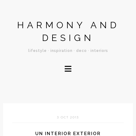
HARMONY AND
DESIGN
lifestyle · inspiration · deco · interiors
≡
3 OCT 2013
UN INTERIOR EXTERIOR