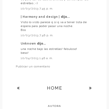
estrellas ;-)
10/03/2013 7:45 p. m.
| Harmony and design |
dijo...
Visto lo visto parece q sí q va a tener lista de
espera para poder pasar una noche.
Bss
10/03/2013 7:46 p. m.
Unknown
dijo...
una noche bajo las estrellas! fabuloso!
beso!
10/04/2013 1:46 a. m.
Publicar un comentario
HOME
AUTORA