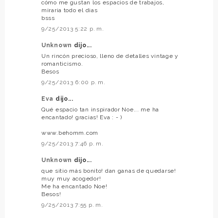
cómo me gustan los espacios de trabajos,
miraria todo el dias
bsss
9/25/2013 5:22 p. m.
Unknown
dijo...
Un rincón precioso, lleno de detalles vintage y
romanticismo.
Besos
9/25/2013 6:00 p. m.
Eva
dijo...
Qué espacio tan inspirador Noe... me ha
encantado! gracias! Eva : - )
www.behomm.com
9/25/2013 7:46 p. m.
Unknown
dijo...
que sitio más bonito! dan ganas de quedarse!
muy muy acogedor!
Me ha encantado Noe!
Besos!
9/25/2013 7:55 p. m.