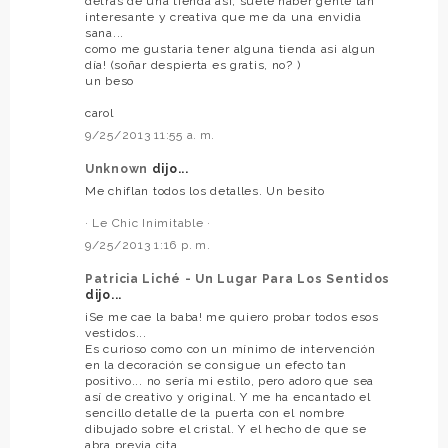
detras de una tienda asi, suele haber gente tan
interesante y creativa que me da una envidia
sana...
como me gustaria tener alguna tienda asi algun
día! (soñar despierta es gratis, no? )
un beso
carol
9/25/2013 11:55 a. m.
Unknown
dijo...
Me chiflan todos los detalles. Un besito
· Le Chic Inimitable ·
9/25/2013 1:16 p. m.
Patricia Liché - Un Lugar Para Los Sentidos
dijo...
¡Se me cae la baba! me quiero probar todos esos
vestidos...
Es curioso como con un mínimo de intervención
en la decoración se consigue un efecto tan
positivo... no sería mi estilo, pero adoro que sea
así de creativo y original. Y me ha encantado el
sencillo detalle de la puerta con el nombre
dibujado sobre el cristal. Y el hecho de que se
abra previa cita