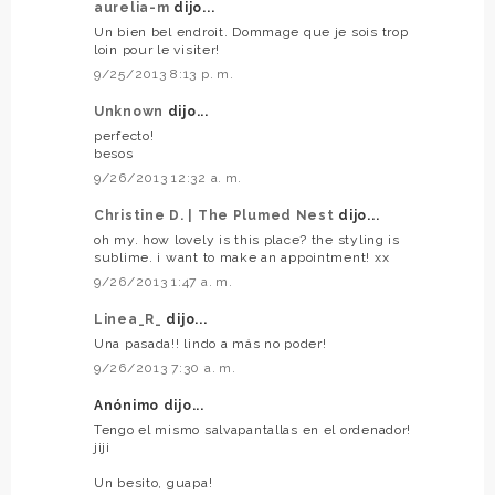
aurelia-m
dijo...
Un bien bel endroit. Dommage que je sois trop
loin pour le visiter!
9/25/2013 8:13 p. m.
Unknown
dijo...
perfecto!
besos
9/26/2013 12:32 a. m.
Christine D. | The Plumed Nest
dijo...
oh my. how lovely is this place? the styling is
sublime. i want to make an appointment! xx
9/26/2013 1:47 a. m.
Linea_R_
dijo...
Una pasada!! lindo a más no poder!
9/26/2013 7:30 a. m.
Anónimo dijo...
Tengo el mismo salvapantallas en el ordenador!
jiji
Un besito, guapa!