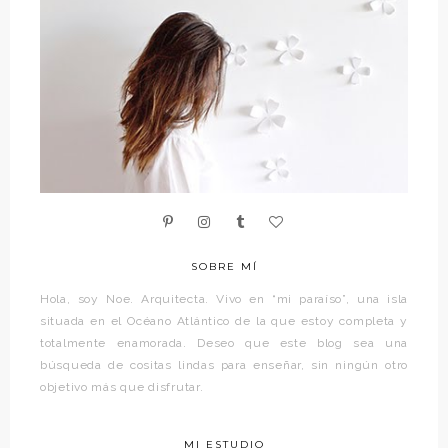
SOBRE MÍ
Hola, soy Noe. Arquitecta. Vivo en “mi paraíso”, una isla
situada en el Océano Atlántico de la que estoy completa y
totalmente enamorada. Deseo que este blog sea una
búsqueda de cositas lindas para enseñar, sin ningún otro
objetivo más que disfrutar.
MI ESTUDIO