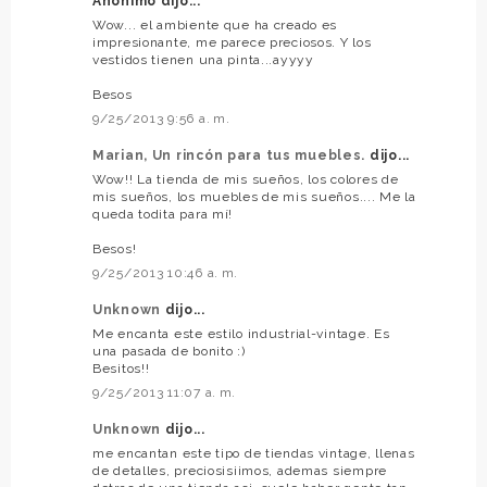
Anónimo dijo...
Wow... el ambiente que ha creado es
impresionante, me parece preciosos. Y los
vestidos tienen una pinta...ayyyy
Besos
9/25/2013 9:56 a. m.
Marian, Un rincón para tus muebles.
dijo...
Wow!! La tienda de mis sueños, los colores de
mis sueños, los muebles de mis sueños.... Me la
queda todita para mí!
Besos!
9/25/2013 10:46 a. m.
Unknown
dijo...
Me encanta este estilo industrial-vintage. Es
una pasada de bonito :)
Besitos!!
9/25/2013 11:07 a. m.
Unknown
dijo...
me encantan este tipo de tiendas vintage, llenas
de detalles, preciosisiimos, ademas siempre