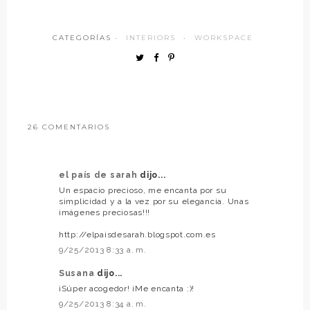
CATEGORÍAS ·
INTERIORS
·
WORKSPACE
26 COMENTARIOS
el país de sarah
dijo...
Un espacio precioso, me encanta por su
simplicidad y a la vez por su elegancia. Unas
imágenes preciosas!!!
http://elpaisdesarah.blogspot.com.es
9/25/2013 8:33 a. m.
Susana
dijo...
¡Súper acogedor! ¡Me encanta :)!
9/25/2013 8:34 a. m.