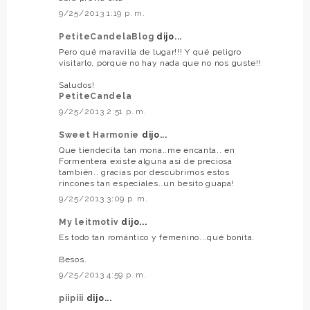
9/25/2013 1:19 p. m.
PetiteCandelaBlog
dijo...
Pero qué maravilla de lugar!!! Y qué peligro
visitarlo, porque no hay nada que no nos guste!!
Saludos!
PetiteCandela
9/25/2013 2:51 p. m.
Sweet Harmonie
dijo...
Que tiendecita tan mona..me encanta.. en
Formentera existe alguna así de preciosa
también.. gracias por descubrirnos estos
rincones tan especiales..un besito guapa!
9/25/2013 3:09 p. m.
My leitmotiv
dijo...
Es todo tan romántico y femenino...qué bonita.
Besos.
9/25/2013 4:59 p. m.
piipiii
dijo...