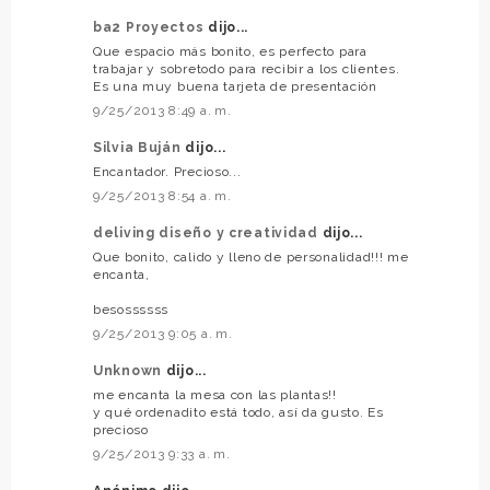
ba2 Proyectos
dijo...
Que espacio más bonito, es perfecto para
trabajar y sobretodo para recibir a los clientes.
Es una muy buena tarjeta de presentación
9/25/2013 8:49 a. m.
Silvia Buján
dijo...
Encantador. Precioso...
9/25/2013 8:54 a. m.
deliving diseño y creatividad
dijo...
Que bonito, calido y lleno de personalidad!!! me
encanta,
besossssss
9/25/2013 9:05 a. m.
Unknown
dijo...
me encanta la mesa con las plantas!!
y qué ordenadito está todo, así da gusto. Es
precioso
9/25/2013 9:33 a. m.