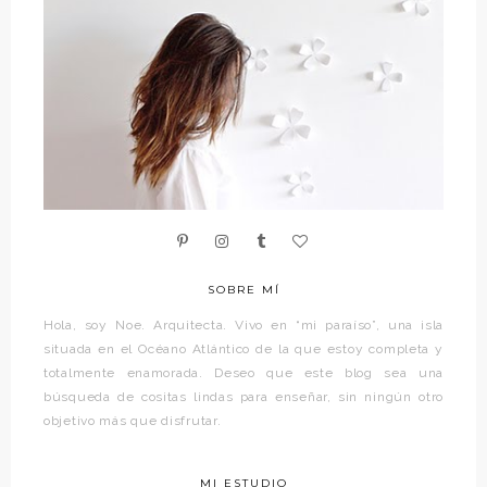
SOBRE MÍ
Hola, soy Noe. Arquitecta. Vivo en “mi paraíso”, una isla
situada en el Océano Atlántico de la que estoy completa y
totalmente enamorada. Deseo que este blog sea una
búsqueda de cositas lindas para enseñar, sin ningún otro
objetivo más que disfrutar.
MI ESTUDIO