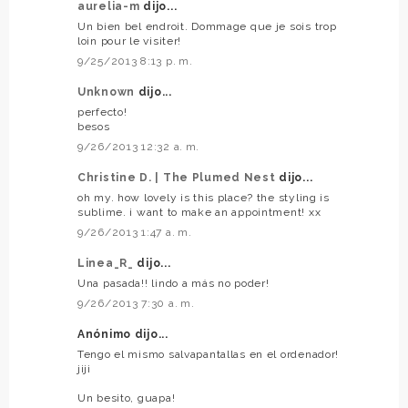
aurelia-m
dijo...
Un bien bel endroit. Dommage que je sois trop
loin pour le visiter!
9/25/2013 8:13 p. m.
Unknown
dijo...
perfecto!
besos
9/26/2013 12:32 a. m.
Christine D. | The Plumed Nest
dijo...
oh my. how lovely is this place? the styling is
sublime. i want to make an appointment! xx
9/26/2013 1:47 a. m.
Linea_R_
dijo...
Una pasada!! lindo a más no poder!
9/26/2013 7:30 a. m.
Anónimo dijo...
Tengo el mismo salvapantallas en el ordenador!
jiji
Un besito, guapa!