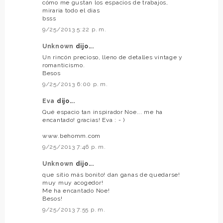
cómo me gustan los espacios de trabajos,
miraria todo el dias
bsss
9/25/2013 5:22 p. m.
Unknown
dijo...
Un rincón precioso, lleno de detalles vintage y
romanticismo.
Besos
9/25/2013 6:00 p. m.
Eva
dijo...
Qué espacio tan inspirador Noe... me ha
encantado! gracias! Eva : - )
www.behomm.com
9/25/2013 7:46 p. m.
Unknown
dijo...
que sitio más bonito! dan ganas de quedarse!
muy muy acogedor!
Me ha encantado Noe!
Besos!
9/25/2013 7:55 p. m.