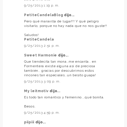
9/25/2013 1:19 p. m.
PetiteCandelaBlog
dijo...
Pero qué maravilla de lugar!!! Y qué peligro
visitarlo, porque no hay nada que no nos guste!!
Saludos!
PetiteCandela
9/25/2013 2:51 p. m.
Sweet Harmonie
dijo...
Que tiendecita tan mona..me encanta.. en
Formentera existe alguna así de preciosa
también.. gracias por descubrirnos estos
rincones tan especiales..un besito guapa!
9/25/2013 3:09 p. m.
My leitmotiv
dijo...
Es todo tan romántico y femenino...qué bonita.
Besos.
9/25/2013 4:59 p. m.
piipiii
dijo...