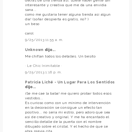
detras de una tienda asi, suele haber gente tan
interesante y creativa que me da una envidia
sana...
como me gustaria tener alguna tienda asi algun
día! (soñar despierta es gratis, no? )
un beso
carol
9/25/2013 11:55 a. m.
Unknown
dijo...
Me chiflan todos los detalles. Un besito
· Le Chic Inimitable ·
9/25/2013 1:16 p. m.
Patricia Liché - Un Lugar Para Los Sentidos
dijo...
¡Se me cae la baba! me quiero probar todos esos
vestidos...
Es curioso como con un mínimo de intervención
en la decoración se consigue un efecto tan
positivo... no sería mi estilo, pero adoro que sea
así de creativo y original. Y me ha encantado el
sencillo detalle de la puerta con el nombre
dibujado sobre el cristal. Y el hecho de que se
abra previa cita