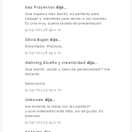
ba2 Proyectos
dijo...
Que espacio más bonito, es perfecto para
trabajar y sobretodo para recibir a los clientes.
Es una muy buena tarjeta de presentación
9/25/2013 8:49 a. m.
Silvia Buján
dijo...
Encantador. Precioso...
9/25/2013 8:54 a. m.
deliving diseño y creatividad
dijo...
Que bonito, calido y lleno de personalidad!!! me
encanta,
besossssss
9/25/2013 9:05 a. m.
Unknown
dijo...
me encanta la mesa con las plantas!!
y qué ordenadito está todo, así da gusto. Es
precioso
9/25/2013 9:33 a. m.