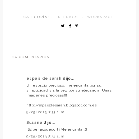
CATEGORÍAS ·
INTERIORS
·
WORKSPACE
26 COMENTARIOS
el país de sarah
dijo...
Un espacio precioso, me encanta por su
simplicidad y a la vez por su elegancia. Unas
imágenes preciosas!!!
http://elpaisdesarah.blogspot.com.es
9/25/2013 8:33 a. m.
Susana
dijo...
¡Súper acogedor! ¡Me encanta :)!
9/25/2013 8:34 a. m.