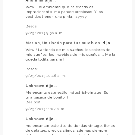
Anónimo dijo...
Wow... el ambiente que ha creado es
impresionante, me parece preciosos. Y los
vestidos tienen una pinta...ayyyy
Besos
9/25/2013 9:56 a. m.
Marian, Un rincón para tus muebles.
dijo...
Wow!! La tienda de mis sueños, los colores de
mis sueños, los muebles de mis sueños.... Me la
queda todita para mí!
Besos!
9/25/2013 10:46 a. m.
Unknown
dijo...
Me encanta este estilo industrial-vintage. Es
una pasada de bonito :)
Besitos!!
9/25/2013 11:07 a. m.
Unknown
dijo...
me encantan este tipo de tiendas vintage, llenas
de detalles, preciosisiimos, ademas siempre