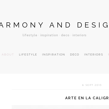
ARMONY AND DESI
lifestyle · inspiration · deco · interiors
ABOUT
LIFESTYLE
INSPIRATION
DECO
INTERIORS
6 SEPT 2013
ARTE EN LA CALIGR