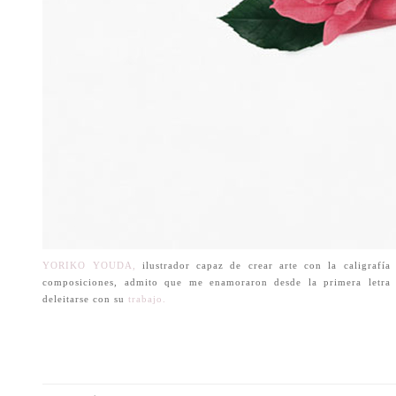
YORIKO YOUDA,
ilustrador capaz de crear arte con la caligrafía
composiciones, admito que me enamoraron desde la primera letra
deleitarse con su
trabajo.