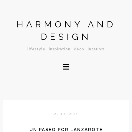
HARMONY AND
DESIGN
lifestyle · inspiration · deco · interiors
≡
22 JUL 2013
UN PASEO POR LANZAROTE