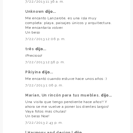
7/22/2013 11:36 a. m.
Unknown
dijo...
Me encanto Lanzarote, es una isla muy
completa: playa, paisajes únicos y arquitectura.
Me encantaría volver.
Un beso
7/22/2013 12:06 p. m.
três
dijo...
¡Precioso!
7/22/2013 12:56 p. m.
Pikiyina
dijo...
Me encantó cuando estuve hace unos años :)
7/22/2013 1:06 p. m.
Marian, Un rincón para tus muebles.
dijo...
Una visita que tengo pendiente hace años!! Y
ahora se me vuelve a poner los dientes largos!
Vaya fotos más chulas!
Un beso Noe!
7/22/2013 2:43 p. m.
| Harmony and design |
dijo...