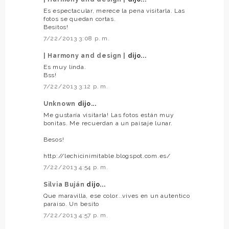
Es espectacular, merece la pena visitarla. Las
fotos se quedan cortas.
Besitos!
7/22/2013 3:08 p. m.
| Harmony and design |
dijo...
Es muy linda.
Bss!
7/22/2013 3:12 p. m.
Unknown
dijo...
Me gustaría visitarla! Las fotos están muy
bonitas. Me recuerdan a un paisaje lunar.
Besos!
http://lechicinimitable.blogspot.com.es/
7/22/2013 4:54 p. m.
Silvia Buján
dijo...
Que maravilla, ese color...vives en un autentico
paraiso. Un besito
7/22/2013 4:57 p. m.