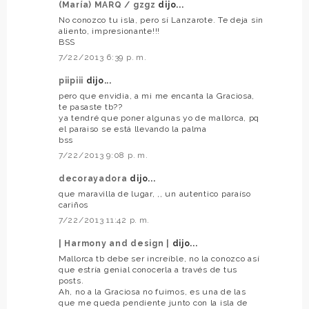
(María) MARQ / gzgz
dijo...
No conozco tu isla, pero sí Lanzarote. Te deja sin
aliento, impresionante!!!
BSS
7/22/2013 6:39 p. m.
piipiii
dijo...
pero que envidia, a mi me encanta la Graciosa,
te pasaste tb??
ya tendré que poner algunas yo de mallorca, pq
el paraiso se está llevando la palma
bss
7/22/2013 9:08 p. m.
decorayadora
dijo...
que maravilla de lugar, ,, un autentico paraíso
cariños
7/22/2013 11:42 p. m.
| Harmony and design |
dijo...
Mallorca tb debe ser increíble, no la conozco así
que estría genial conocerla a través de tus
posts.
Ah, no a la Graciosa no fuimos, es una de las
que me queda pendiente junto con la isla de