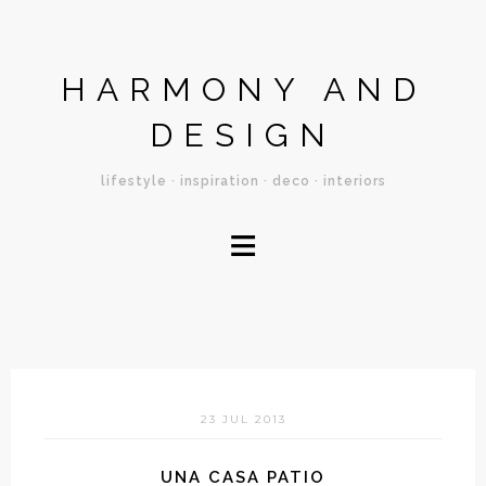
HARMONY AND
DESIGN
lifestyle · inspiration · deco · interiors
≡
23 JUL 2013
UNA CASA PATIO