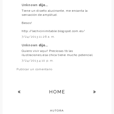
Unknown
dijo...
Tiene un diseño alucinante, me encanta la
sensación de amplitud.
Besos!
http://lechicinimitable.blogspot.com.es/
7/24/2013 11:26 a. m.
Unknown
dijo...
Quiero vivir aquí! Preciosas tb las
ilustraciones,esa chica tiene mucho potencial.
7/24/2013 4:10 p. m.
Publicar un comentario
HOME
AUTORA