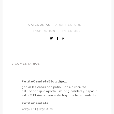
CATEGORÍAS ·
ARCHITECTURE
·
INSPIRATION
·
INTERIORS
16 COMENTARIOS
PetiteCandelaBlog
dijo...
genial las casas con patio! Son un recurso
estupendo que aporta luz, originalidad y espacio
extra!!! El rincón verde de hoy nos ha encantado!
PetiteCandela
7/23/2013 8:32 a. m.