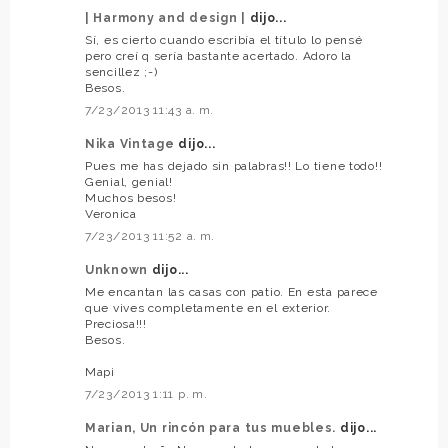
| Harmony and design |
dijo...
Sí, es cierto cuando escribía el título lo pensé
pero creí q sería bastante acertado. Adoro la
sencillez ;-)
Besos.
7/23/2013 11:43 a. m.
Nika Vintage
dijo...
Pues me has dejado sin palabras!! Lo tiene todo!!
Genial, genial!
Muchos besos!
Veronica
7/23/2013 11:52 a. m.
Unknown
dijo...
Me encantan las casas con patio. En esta parece
que vives completamente en el exterior.
Preciosa!!!
Besos.
Mapi
7/23/2013 1:11 p. m.
Marian, Un rincón para tus muebles.
dijo...