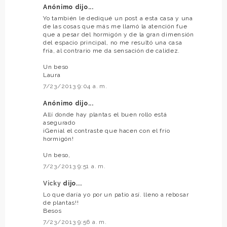
Anónimo dijo...
Yo también le dediqué un post a esta casa y una
de las cosas que más me llamó la atención fue
que a pesar del hormigón y de la gran dimensión
del espacio principal, no me resultó una casa
fría, al contrario me da sensación de calidez.
Un beso
Laura
7/23/2013 9:04 a. m.
Anónimo dijo...
Allí donde hay plantas el buen rollo está
asegurado
¡Genial el contraste que hacen con el frío
hormigón!
Un beso,
7/23/2013 9:51 a. m.
Vicky
dijo...
Lo que daría yo por un patio así. lleno a rebosar
de plantas!!
Besos
7/23/2013 9:56 a. m.