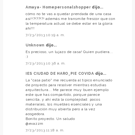
Amaya- Homepersonalshopper
dijo...
cómo no te vas a quedar prendada de una casa
así!!?!??!?! además me transmite frescor que con
la temperatura actual se debe estar en la gloría
ahi!!!
7/23/2013 10:19 a. m.
Unknown
dijo...
Es precioso, un lujazo de casa! Quien pudiera...
:)
7/23/2013 10:36 a. m.
IES CIUDAD DE HARO_PIE COVIDA
dijo...
La "casa patio" me recuerda al típico enunciado
de proyecto para resolver mientras estudias
arquitectura... Me parece muy buen ejemplo
este que has compartido, porque parece
sencilla, y ahí está la complejidad: pocos
materiales, los muebles esenciales y una
distribución muy abierta pero a la vez
acogedora.
Bonito proyecto. Un saludo
@evazzm
7/23/2013 11:18 a. m.