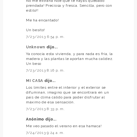
No me extraña Noe que te hayas quedado
prendada! Preciosa y fresca. Sencilla, pero con
estilo!!
Me ha encantado!
Un besito!
7/23/2013 6:54 p. m.
Unknown
dijo...
Ya conocía esta vivienda, y para nada es fría, la
madera y las plantas le aportan mucha calidez.
Un beso
7/23/2013 8:16 p. m.
MI CASA
dijo...
Los limites entre el interior y el exterior se
difuminan, imagino que se encontrará en un
pais de clima cálido para poder disfrutar al
máximo de esa sensación.
7/23/2013 8:33 p. m.
Anónimo dijo...
Me veo pasado el verano en esa hamaca!
7/24/2013 9:24 a. m.