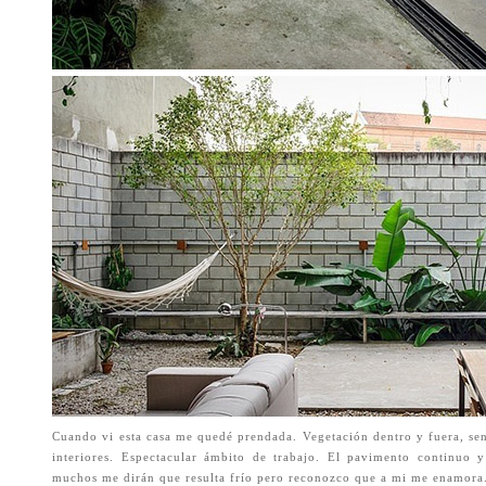
Cuando vi esta casa me quedé prendada. Vegetación dentro y fuera, senc
interiores. Espectacular ámbito de trabajo. El pavimento continuo 
muchos me dirán que resulta frío pero reconozco que a mi me enamora