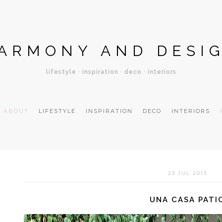
ARMONY AND DESI
lifestyle · inspiration · deco · interiors
ABOUT
LIFESTYLE
INSPIRATION
DECO
INTERIORS
23 JUL 2013
UNA CASA PATI