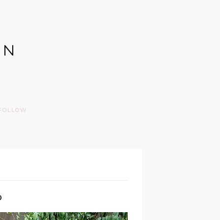
GN
FOLLOW
O