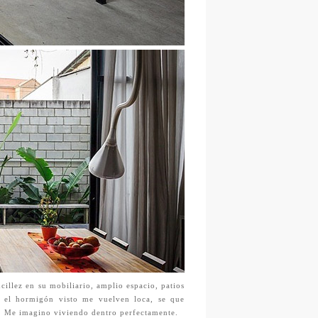
illez en su mobiliario, amplio espacio, patios
y el hormigón visto me vuelven loca, se que
. Me imagino viviendo dentro perfectamente.