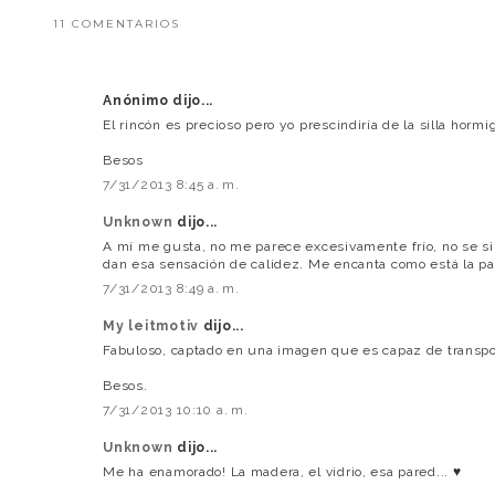
11 COMENTARIOS
Anónimo dijo...
El rincón es precioso pero yo prescindiría de la silla hor
Besos
7/31/2013 8:45 a. m.
Unknown
dijo...
A mí me gusta, no me parece excesivamente frío, no se s
dan esa sensación de calidez. Me encanta como está la p
7/31/2013 8:49 a. m.
My leitmotiv
dijo...
Fabuloso, captado en una imagen que es capaz de transpor
Besos.
7/31/2013 10:10 a. m.
Unknown
dijo...
Me ha enamorado! La madera, el vidrio, esa pared... ♥