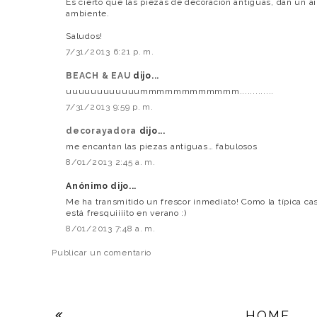
Es cierto que las piezas de decoración antiguas, dan un ai
ambiente.
Saludos!
7/31/2013 6:21 p. m.
BEACH & EAU
dijo...
uuuuuuuuuuuummmmmmmmmmmm.............
7/31/2013 9:59 p. m.
decorayadora
dijo...
me encantan las piezas antiguas… fabulosos
8/01/2013 2:45 a. m.
Anónimo dijo...
Me ha transmitido un frescor inmediato! Como la típica c
está fresquiiiito en verano :)
8/01/2013 7:48 a. m.
Publicar un comentario
HOME