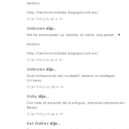
besitos
http://lechicinimitable.blogspot.com.es/
7/31/2013 11:42 a. m.
Unknown
dijo...
Me ha enamorado! La madera, el vidrio, esa pared... ♥
besitos
http://lechicinimitable.blogspot.com.es/
7/31/2013 11:43 a. m.
Unknown
dijo...
Qué composición tan cuidada!! parece un bodegón.
Un beso
7/31/2013 12:09 p. m.
Vicky
dijo...
Con todo el encanto de lo antiguo, preciosa composición.
Besos
7/31/2013 12:44 p. m.
Kat Ibáñez
dijo...