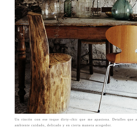
Un rincón con ese toque dirty-chic que me apasiona. Detalles que a
ambiente cuidado, delicado y en cierta manera acogedor.