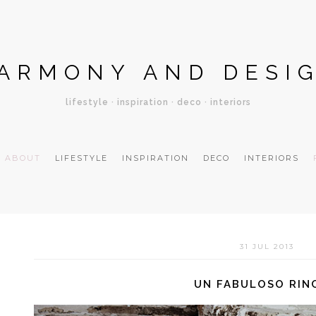
ARMONY AND DESI
lifestyle · inspiration · deco · interiors
ABOUT
LIFESTYLE
INSPIRATION
DECO
INTERIORS
31 JUL 2013
UN FABULOSO RIN