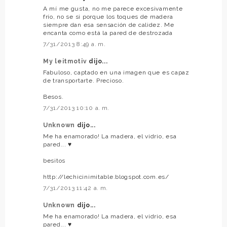
A mí me gusta, no me parece excesivamente
frío, no se si porque los toques de madera
siempre dan esa sensación de calidez. Me
encanta como está la pared de destrozada
7/31/2013 8:49 a. m.
My leitmotiv
dijo...
Fabuloso, captado en una imagen que es capaz
de transportarte. Precioso.
Besos.
7/31/2013 10:10 a. m.
Unknown
dijo...
Me ha enamorado! La madera, el vidrio, esa
pared... ♥
besitos
http://lechicinimitable.blogspot.com.es/
7/31/2013 11:42 a. m.
Unknown
dijo...
Me ha enamorado! La madera, el vidrio, esa
pared... ♥