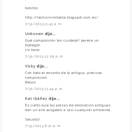
besitos
http://lechicinimitable.blogspot.com.es/
7/31/2013 11:43 a. m.
Unknown
dijo...
Qué composición tan cuidada!! parece un
bodegón.
Un beso
7/31/2013 12:09 p. m.
Vicky
dijo...
Con todo el encanto de lo antiguo, preciosa
composición.
Besos
7/31/2013 12:44 p. m.
Kat Ibáñez
dijo...
Es cierto que las piezas de decoración antiguas,
dan un aire acogedor a casi cualquier ambiente.
Saludos!
7/31/2013 6:21 p. m.