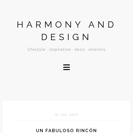
HARMONY AND
DESIGN
lifestyle · inspiration · deco · interiors
≡
31 JUL 2013
UN FABULOSO RINCÓN