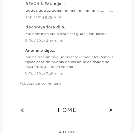
BEACH & EAU
dijo...
uuuuuuuuuuuummmmmmmmmmmm.............
7/31/2013 9:59 p. m.
decorayadora
dijo...
me encantan las piezas antiguas… fabulosos
8/01/2013 2:45 a. m.
Anónimo dijo...
Me ha transmitido un frescor inmediato! Como la
típica casa de pueblo de los abuelos donde se
está fresquiiiito en verano :)
8/01/2013 7:48 a. m.
Publicar un comentario
HOME
AUTORA