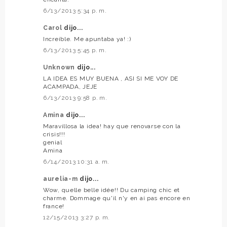
6/13/2013 5:34 p. m.
Carol
dijo...
Increíble. Me apuntaba ya! :)
6/13/2013 5:45 p. m.
Unknown
dijo...
LA IDEA ES MUY BUENA , ASI SI ME VOY DE
ACAMPADA, JEJE
6/13/2013 9:58 p. m.
Amina
dijo...
Maravillosa la idea! hay que renovarse con la
crisis!!!
genial
Amina
6/14/2013 10:31 a. m.
aurelia-m
dijo...
Wow, quelle belle idée!! Du camping chic et
charme. Dommage qu'il n'y en ai pas encore en
france!
12/15/2013 3:27 p. m.