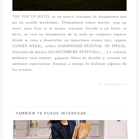
THE POP UP HOTEL
es un nuevo concepto de alojamiento que
me ha atraído muchísimo. Últimamente oímos mucho pop up
store, pues bien es el mismo concepto llevado a un hotel, es
decir, se crea un alojamiento de la nada en cualquier espacio
dónde se vaya a desarrollar un importante evento tipo; regatas
(COWES WEEK), rallies (GOODWOOD FESTIVAL OF SPEED),
festivales de música (GLASTONBURY FESTIVAL),…. Lo realizan
mediante unas teepees gigantes llenas de detalles y creando un
ambiente espectacular. Estamos a tiempo de disfrutar algunos de
los eventos.
vía: thepopuphotel
TAMBIÉN TE PUEDE INTERESAR...