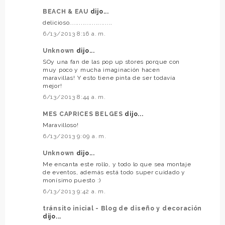
BEACH & EAU
dijo...
delicioso.......................
6/13/2013 8:16 a. m.
Unknown
dijo...
SOy una fan de las pop up stores porque con
muy poco y mucha imaginación hacen
maravillas! Y esto tiene pinta de ser todavía
mejor!
6/13/2013 8:44 a. m.
MES CAPRICES BELGES
dijo...
Maravilloso!
6/13/2013 9:09 a. m.
Unknown
dijo...
Me encanta este rollo, y todo lo que sea montaje
de eventos, además está todo super cuidado y
monísimo puesto :)
6/13/2013 9:42 a. m.
tránsito inicial - Blog de diseño y decoración
dijo...