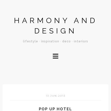
HARMONY AND
DESIGN
lifestyle · inspiration · deco · interiors
≡
13 JUN 2013
POP UP HOTEL