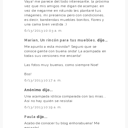
Vaya! me parece del todo interesante, la próxima
vez que mis amigos me digan de acampar, en
vez de negarme en rotundo les plantaré tus
imágenes, mi presencia pero con condiciones,
es decir, banderolas muebles bonitos, flores y
una cama bien vestida ;)
6/13/2013 10:03 a. m.
Marian, Un rincón para tus muebles.
dijo...
Me apunto a esta movida!! Seguro que se
conoce gente con buena onda! La acampada en
todas sus versiones me encanta!
Las fotos muy buenas, como siempre Noe!
Bss!
6/13/2013 10:17 a. m.
Anónimo dijo...
Una acampada idílica comparada con las mías...
Así no hay quién se resista¡
6/13/2013 10:19 a. m.
Paula
dijo...
Acabo de conocer tu blog enhorabuena! Me
encanta!