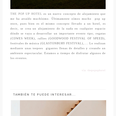
THE POP UP HOTEL
es un nuevo concepto de alojamiento que
me ha atraído muchísimo. Últimamente oímos mucho pop up
store, pues bien es el mismo concepto llevado a un hotel, es
decir, se crea un alojamiento de la nada en cualquier espacio
dónde se vaya a desarrollar un importante evento tipo; regatas
(COWES WEEK), rallies (GOODWOOD FESTIVAL OF SPEED),
festivales de música (GLASTONBURY FESTIVAL),…. Lo realizan
mediante unas teepees gigantes llenas de detalles y creando un
ambiente espectacular. Estamos a tiempo de disfrutar algunos de
los eventos.
vía: thepopuphotel
TAMBIÉN TE PUEDE INTERESAR...