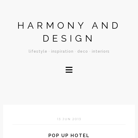
HARMONY AND
DESIGN
lifestyle · inspiration · deco · interiors
≡
13 JUN 2013
POP UP HOTEL