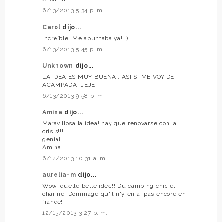
6/13/2013 5:34 p. m.
Carol
dijo...
Increíble. Me apuntaba ya! :)
6/13/2013 5:45 p. m.
Unknown
dijo...
LA IDEA ES MUY BUENA , ASI SI ME VOY DE
ACAMPADA, JEJE
6/13/2013 9:58 p. m.
Amina
dijo...
Maravillosa la idea! hay que renovarse con la
crisis!!!
genial
Amina
6/14/2013 10:31 a. m.
aurelia-m
dijo...
Wow, quelle belle idée!! Du camping chic et
charme. Dommage qu'il n'y en ai pas encore en
france!
12/15/2013 3:27 p. m.