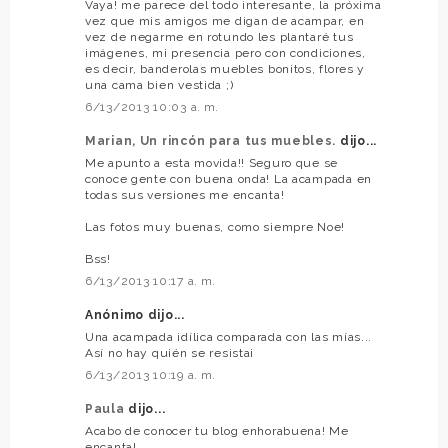
Vaya! me parece del todo interesante, la próxima
vez que mis amigos me digan de acampar, en
vez de negarme en rotundo les plantaré tus
imágenes, mi presencia pero con condiciones,
es decir, banderolas muebles bonitos, flores y
una cama bien vestida ;)
6/13/2013 10:03 a. m.
Marian, Un rincón para tus muebles.
dijo...
Me apunto a esta movida!! Seguro que se
conoce gente con buena onda! La acampada en
todas sus versiones me encanta!
Las fotos muy buenas, como siempre Noe!
Bss!
6/13/2013 10:17 a. m.
Anónimo dijo...
Una acampada idílica comparada con las mías...
Así no hay quién se resista¡
6/13/2013 10:19 a. m.
Paula
dijo...
Acabo de conocer tu blog enhorabuena! Me
encanta!