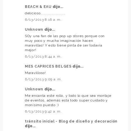
BEACH & EAU
dijo...
delicioso.......................
6/13/2013 8:16 a. m.
Unknown
dijo...
SOy una fan de las pop up stores porque con
muy poco y mucha imaginación hacen
maravillas! Y esto tiene pinta de ser todavía
mejor!
6/13/2013 8:44 a. m.
MES CAPRICES BELGES
dijo...
Maravilloso!
6/13/2013 9:09 a. m.
Unknown
dijo...
Me encanta este rollo, y todo lo que sea montaje
de eventos, además está todo super cuidado y
monísimo puesto :)
6/13/2013 9:42 a. m.
tránsito inicial - Blog de diseño y decoración
dijo...