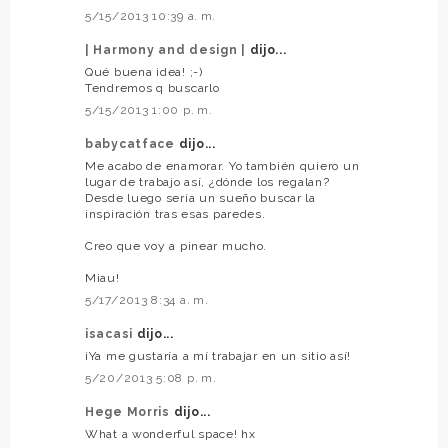
5/15/2013 10:39 a. m.
| Harmony and design |
dijo...
Qué buena idea! ;-)
Tendremos q buscarlo
5/15/2013 1:00 p. m.
babycatface
dijo...
Me acabo de enamorar. Yo también quiero un
lugar de trabajo así, ¿dónde los regalan?
Desde luego sería un sueño buscar la
inspiración tras esas paredes.
Creo que voy a pinear mucho.
Miau!
5/17/2013 8:34 a. m.
isacasi
dijo...
¡Ya me gustaría a mí trabajar en un sitio así!
5/20/2013 5:08 p. m.
Hege Morris
dijo...
What a wonderful space! hx