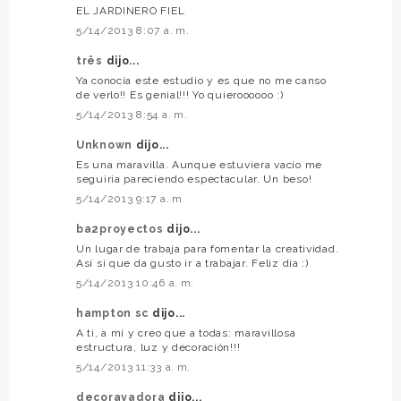
EL JARDINERO FIEL
5/14/2013 8:07 a. m.
três
dijo...
Ya conocía este estudio y es que no me canso
de verlo!! Es genial!!! Yo quieroooooo :)
5/14/2013 8:54 a. m.
Unknown
dijo...
Es una maravilla. Aunque estuviera vacío me
seguiría pareciendo espectacular. Un beso!
5/14/2013 9:17 a. m.
ba2proyectos
dijo...
Un lugar de trabaja para fomentar la creatividad.
Así sí que da gusto ir a trabajar. Feliz día :)
5/14/2013 10:46 a. m.
hampton sc
dijo...
A ti, a mí y creo que a todas: maravillosa
estructura, luz y decoración!!!
5/14/2013 11:33 a. m.
decorayadora
dijo...