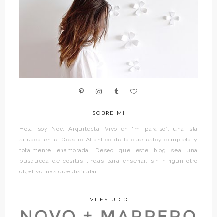
SOBRE MÍ
Hola, soy Noe. Arquitecta. Vivo en “mi paraíso”, una isla
situada en el Océano Atlántico de la que estoy completa y
totalmente enamorada. Deseo que este blog sea una
búsqueda de cositas lindas para enseñar, sin ningún otro
objetivo más que disfrutar.
MI ESTUDIO