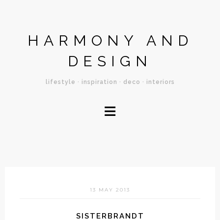
HARMONY AND
DESIGN
lifestyle · inspiration · deco · interiors
≡
13 MAY 2013
SISTERBRANDT