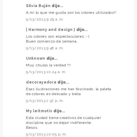
Silvia Buján
dijo...
A mi lo que me gusta son los colores utilizados!!
5/13/2013 9:29 a. m.
| Harmony and design |
dijo...
Los colores son espectaculares ;-)
Buen comienzo de semana.
5/13/2013 9:48 a. m.
Unknown
dijo...
Muy chulas la verdad !!!
5/13/2013 10:24 a. m.
decorayadora
dijo...
Esas ilustraciones me han fascinado, la paleta
de colores es delicada y bella
5/13/2013 1:32 p. m.
My leitmotiv
dijo...
Esta ciudad tiene creativos de cualquier
disciplina que no dejan indiferente.
Besos.
5/13/2013 10:05 p. m.