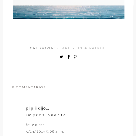
CATEGORÍAS ·
ART
·
INSPIRATION
8 COMENTARIOS
piipiii
dijo...
i m p r e s i o n a n t e
feliz diaaa
5/13/2013 9:06 a. m.