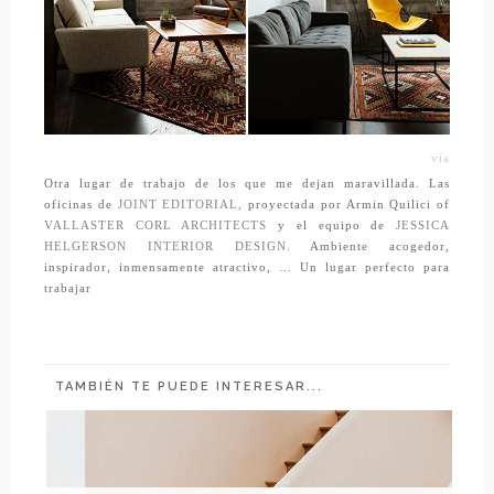
vía
Otra lugar de trabajo de los que me dejan maravillada. Las
oficinas de
JOINT EDITORIAL,
proyectada por Armin Quilici of
VALLASTER CORL ARCHITECTS
y el equipo de
JESSICA
HELGERSON INTERIOR DESIGN
.
Ambiente acogedor,
inspirador, inmensamente atractivo, … Un lugar perfecto para
trabajar
TAMBIÉN TE PUEDE INTERESAR...