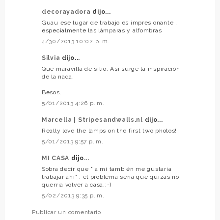
decorayadora
dijo...
Guau ese lugar de trabajo es impresionante ,
especialmente las lámparas y alfombras
4/30/2013 10:02 p. m.
Silvia
dijo...
Que maravilla de sitio. Así surge la inspiración
de la nada.
Besos.
5/01/2013 4:26 p. m.
Marcella | Stripesandwalls.nl
dijo...
Really love the lamps on the first two photos!
5/01/2013 9:57 p. m.
MI CASA
dijo...
Sobra decir que " a mi también me gustaria
trabajar ahi" , el problema seria que quizás no
querria volver a casa.;-)
5/02/2013 9:35 p. m.
Publicar un comentario