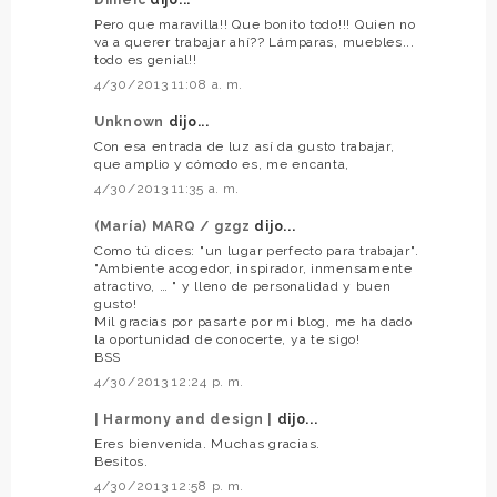
Pero que maravilla!! Que bonito todo!!! Quien no
va a querer trabajar ahí?? Lámparas, muebles...
todo es genial!!
4/30/2013 11:08 a. m.
Unknown
dijo...
Con esa entrada de luz así da gusto trabajar,
que amplio y cómodo es, me encanta,
4/30/2013 11:35 a. m.
(María) MARQ / gzgz
dijo...
Como tú dices: "un lugar perfecto para trabajar".
"Ambiente acogedor, inspirador, inmensamente
atractivo, … " y lleno de personalidad y buen
gusto!
Mil gracias por pasarte por mi blog, me ha dado
la oportunidad de conocerte, ya te sigo!
BSS
4/30/2013 12:24 p. m.
| Harmony and design |
dijo...
Eres bienvenida. Muchas gracias.
Besitos.
4/30/2013 12:58 p. m.