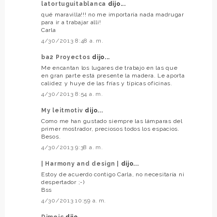
latortuguitablanca
dijo...
qué maravilla!!! no me importaría nada madrugar
para ir a trabajar alli!
Carla
4/30/2013 8:48 a. m.
ba2 Proyectos
dijo...
Me encantan los lugares de trabajo en las que
en gran parte está presente la madera. Le aporta
calidez y huye de las frías y típicas oficinas.
4/30/2013 8:54 a. m.
My leitmotiv
dijo...
Como me han gustado siempre las lámparas del
primer mostrador, preciosos todos los espacios.
Besos.
4/30/2013 9:38 a. m.
| Harmony and design |
dijo...
Estoy de acuerdo contigo Carla, no necesitaría ni
despertador ;-)
Bss
4/30/2013 10:59 a. m.
Dimeic
dijo...