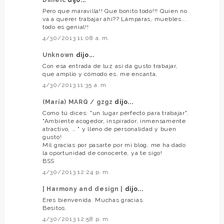
Pero que maravilla!! Que bonito todo!!! Quien no
va a querer trabajar ahí?? Lámparas, muebles...
todo es genial!!
4/30/2013 11:08 a. m.
Unknown
dijo...
Con esa entrada de luz así da gusto trabajar,
que amplio y cómodo es, me encanta,
4/30/2013 11:35 a. m.
(María) MARQ / gzgz
dijo...
Como tú dices: "un lugar perfecto para trabajar".
"Ambiente acogedor, inspirador, inmensamente
atractivo, … " y lleno de personalidad y buen
gusto!
Mil gracias por pasarte por mi blog, me ha dado
la oportunidad de conocerte, ya te sigo!
BSS
4/30/2013 12:24 p. m.
| Harmony and design |
dijo...
Eres bienvenida. Muchas gracias.
Besitos.
4/30/2013 12:58 p. m.