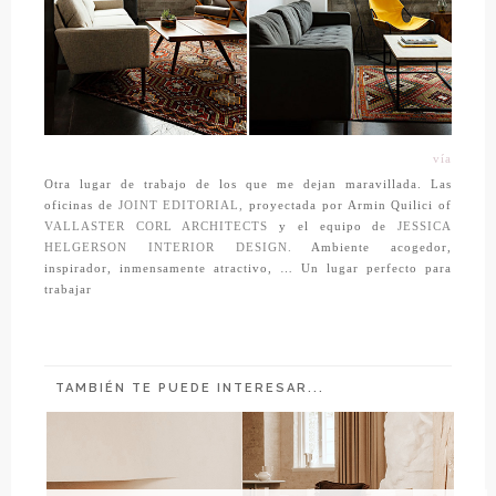
vía
Otra lugar de trabajo de los que me dejan maravillada. Las
oficinas de
JOINT EDITORIAL,
proyectada por Armin Quilici of
VALLASTER CORL ARCHITECTS
y el equipo de
JESSICA
HELGERSON INTERIOR DESIGN
.
Ambiente acogedor,
inspirador, inmensamente atractivo, … Un lugar perfecto para
trabajar
TAMBIÉN TE PUEDE INTERESAR...