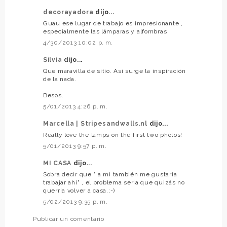
decorayadora
dijo...
Guau ese lugar de trabajo es impresionante ,
especialmente las lámparas y alfombras
4/30/2013 10:02 p. m.
Silvia
dijo...
Que maravilla de sitio. Así surge la inspiración
de la nada.
Besos.
5/01/2013 4:26 p. m.
Marcella | Stripesandwalls.nl
dijo...
Really love the lamps on the first two photos!
5/01/2013 9:57 p. m.
MI CASA
dijo...
Sobra decir que " a mi también me gustaria
trabajar ahi" , el problema seria que quizás no
querria volver a casa.;-)
5/02/2013 9:35 p. m.
Publicar un comentario