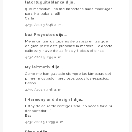
latortuguitablanca
dijo...
qué maravilla!!! no me importaría nada madrugar
para ir a trabajar alli!
Carla
4/30/2013 8:48 a. m.
ba2 Proyectos
dijo...
Me encantan los lugares de trabajo en las que
en gran parte está presente la madera. Le aporta
calidez y huye de las frías y típicas oficinas.
4/30/2013 8:54 a. m.
My leitmotiv
dijo...
Como me han gustado siempre las lámparas del
primer mostrador, preciosos todos los espacios.
Besos.
4/30/2013 9:38 a. m.
| Harmony and design |
dijo...
Estoy de acuerdo contigo Carla, no necesitaría ni
despertador ;-)
Bss
4/30/2013 10:59 a. m.
Dimeic
dijo...