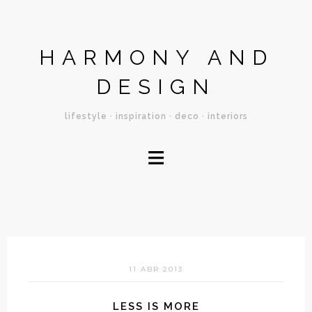
HARMONY AND
DESIGN
lifestyle · inspiration · deco · interiors
≡
11 ABR 2013
LESS IS MORE