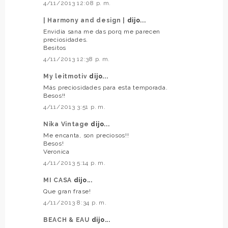
4/11/2013 12:08 p. m.
| Harmony and design |
dijo...
Envidia sana me das porq me parecen
preciosidades.
Besitos
4/11/2013 12:38 p. m.
My leitmotiv
dijo...
Más preciosidades para esta temporada.
Besos!!
4/11/2013 3:51 p. m.
Nika Vintage
dijo...
Me encanta, son preciosos!!
Besos!
Veronica
4/11/2013 5:14 p. m.
MI CASA
dijo...
Que gran frase!
4/11/2013 8:34 p. m.
BEACH & EAU
dijo...