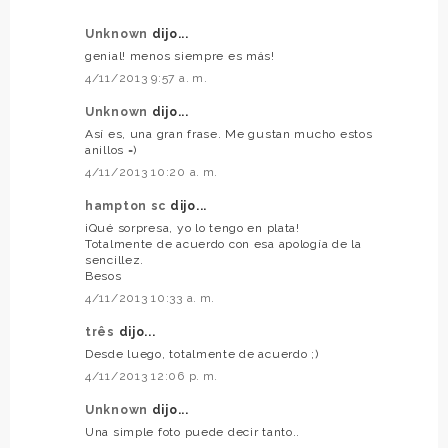
Unknown
dijo...
genial! menos siempre es más!
4/11/2013 9:57 a. m.
Unknown
dijo...
Así es, una gran frase. Me gustan mucho estos
anillos =)
4/11/2013 10:20 a. m.
hampton sc
dijo...
¡Qué sorpresa, yo lo tengo en plata!
Totalmente de acuerdo con esa apología de la
sencillez.
Besos
4/11/2013 10:33 a. m.
três
dijo...
Desde luego, totalmente de acuerdo ;)
4/11/2013 12:06 p. m.
Unknown
dijo...
Una simple foto puede decir tanto..