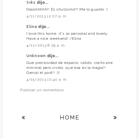
três
dijo...
Oooohhhhh!! Es chulísimo!!! Me lo guardo :)
4/11/2013 12:07 p. m.
Elina
dijo...
I love this home, it's so personal and lovely.
Have a nice weekend! /Elina
4/12/2013 8:29 p. m.
Unknown
dijo...
Que preciosidad de espacio, cálido, cierto aire
mínimal pero vivido, que esa es la magia!!
Genial el post!! ;))
4/15/2013 10:40 a. m.
Publicar un comentario
HOME