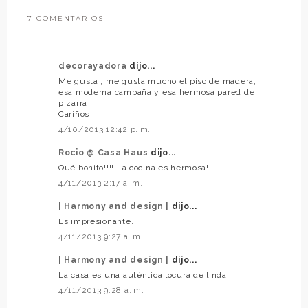
7 COMENTARIOS
decorayadora
dijo...
Me gusta , me gusta mucho el piso de madera,
esa moderna campaña y esa hermosa pared de
pizarra
Cariños
4/10/2013 12:42 p. m.
Rocio @ Casa Haus
dijo...
Qué bonito!!!! La cocina es hermosa!
4/11/2013 2:17 a. m.
| Harmony and design |
dijo...
Es impresionante.
4/11/2013 9:27 a. m.
| Harmony and design |
dijo...
La casa es una auténtica locura de linda.
4/11/2013 9:28 a. m.