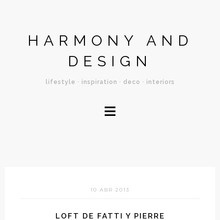
HARMONY AND
DESIGN
lifestyle · inspiration · deco · interiors
≡
10 ABR 2013
LOFT DE FATTI Y PIERRE