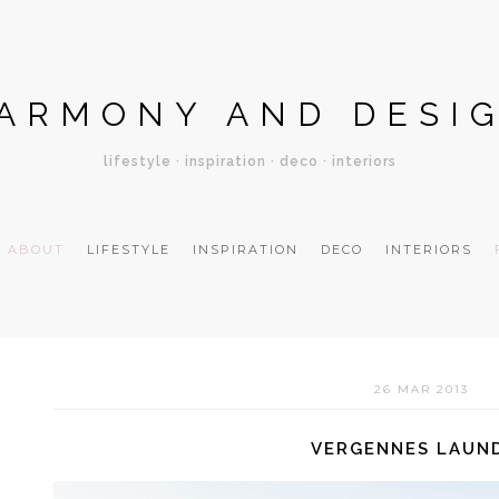
ARMONY AND DESI
lifestyle · inspiration · deco · interiors
ABOUT
LIFESTYLE
INSPIRATION
DECO
INTERIORS
26 MAR 2013
VERGENNES LAUN